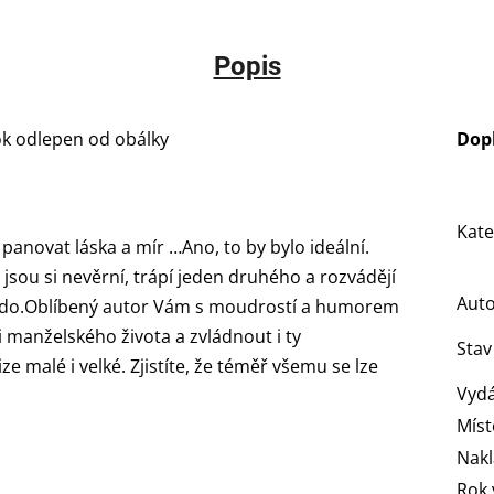
Popis
ok odlepen od obálky
Dop
Kate
panovat láska a mír …Ano, to by bylo ideální.
jsou si nevěrní, trápí jeden druhého a rozvádějí
Aut
é judo.Oblíbený autor Vám s moudrostí a humorem
 manželského života a zvládnout i ty
Stav
ize malé i velké. Zjistíte, že téměř všemu se lze
Vydá
Míst
Nakl
Rok 