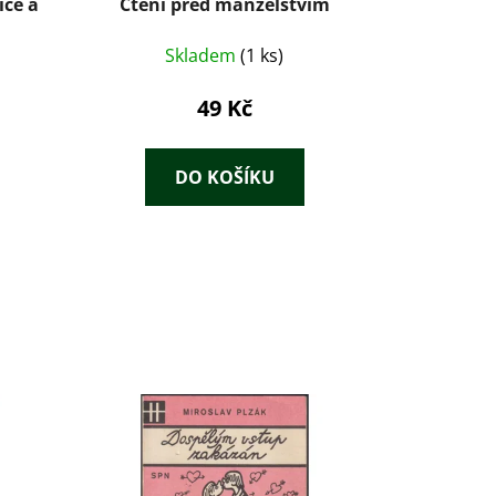
iče a
Čtení před manželstvím
Skladem
(1 ks)
49 Kč
DO KOŠÍKU