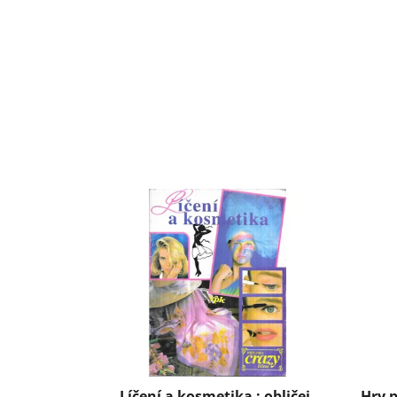
Líčení a kosmetika : obličej,
Hry p