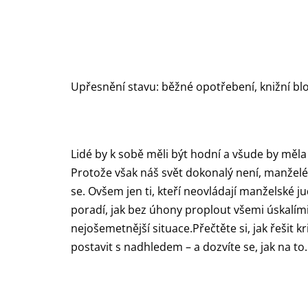
Upřesnění stavu: běžné opotřebení, knižní bl
Lidé by k sobě měli být hodní a všude by měla 
Protože však náš svět dokonalý není, manželé 
se. Ovšem jen ti, kteří neovládají manželsk
poradí, jak bez úhony proplout všemi úskalími
nejošemetnější situace.Přečtěte si, jak řešit kr
postavit s nadhledem – a dozvíte se, jak na to.