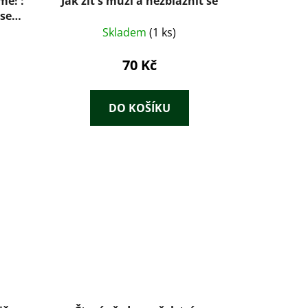
mě! :
Jak žít s muži a nezbláznit se
 se
Skladem
(1 ks)
70 Kč
DO KOŠÍKU