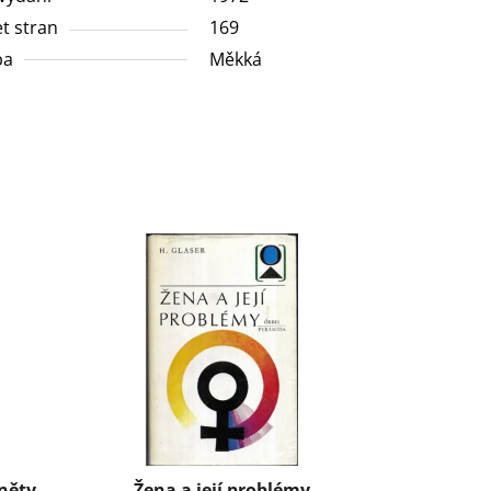
t stran
169
ba
Měkká
dněty
Žena a její problémy