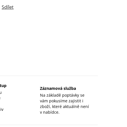
Sdílet
stup
Záznamová služba
u
Na základě poptávky se
e
vám pokusíme zajistit i
zboží, které aktuálně není
iv
v nabídce.