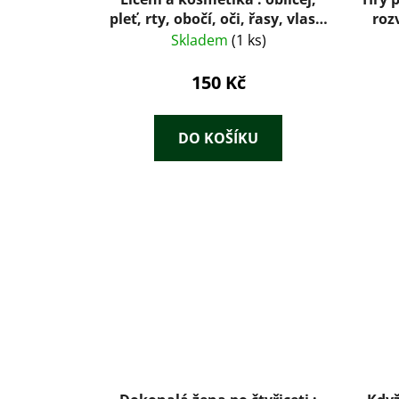
pleť, rty, obočí, oči, řasy, vlasy,
roz
poprsí, parfémy, kůže
za
Skladem
(1 ks)
pře
150 Kč
DO KOŠÍKU