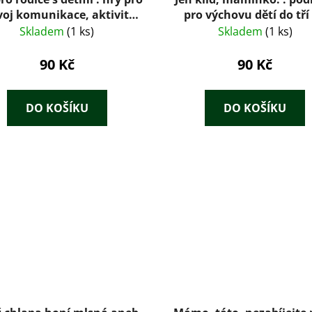
voj komunikace, aktivity
pro výchovu dětí do tří 
měřené na rozvoj dítěte
Skladem
(1 ks)
Skladem
(1 ks)
dškolního věku, příprava
na vstup do školy
90 Kč
90 Kč
DO KOŠÍKU
DO KOŠÍKU