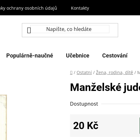
ky ochrany osobních údajů
Kontakty
Populárně-naučné
Učebnice
Cestování
Domů
/
Ostatní
/
Žena, rodina, dítě
/
M
Manželské jud
Dostupnost
20 Kč
Měrná cena: