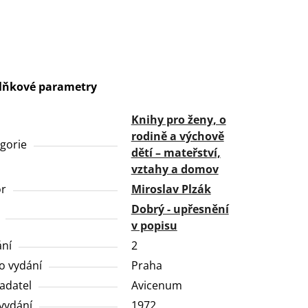
lňkové parametry
Knihy pro ženy, o
rodině a výchově
gorie
dětí – mateřství,
vztahy a domov
or
Miroslav Plzák
Dobrý - upřesnění
v popisu
ní
2
o vydání
Praha
adatel
Avicenum
vydání
1972