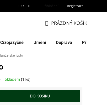
CZK
Přihlášení
Registrace
PRÁZDNÝ KOŠÍK
NÁKUPNÍ
KOŠÍK
Cizojazyčné
Umění
Doprava
Příroda
anželské judo
o
Skladem
(1 ks)
DO KOŠÍKU