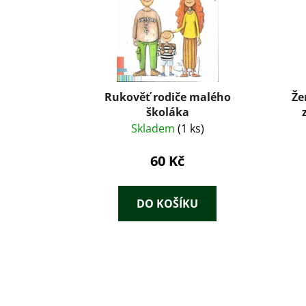
Rukověť rodiče malého
Že
školáka
Skladem
(1 ks)
60 Kč
DO KOŠÍKU