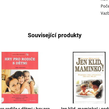
Poče
Vaz
Související produkty
ro rodiče s dětmi : hry pro
Jen klid, maminko! : po