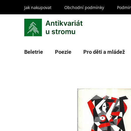
Přejít
Jak nakupovat
Obchodní podmínky
Podmín
na
obsah
Beletrie
Poezie
Pro děti a mládež