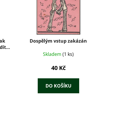
jak
Dospělým vstup zakázán
dítěti
y
Skladem
(1 ks)
40 Kč
DO KOŠÍKU