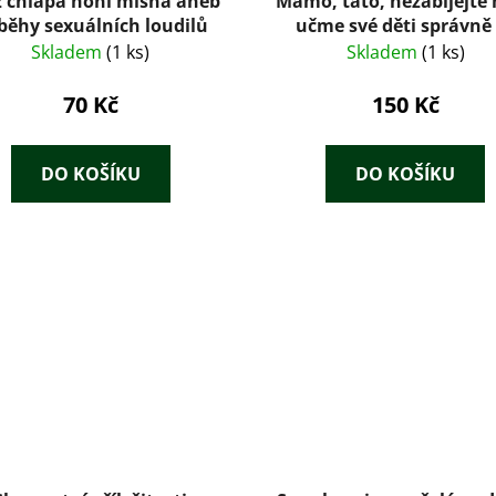
 chlapa honí mlsná aneb
Mámo, táto, nezabíjejte 
běhy sexuálních loudilů
učme své děti správně
stravovat
Skladem
(1 ks)
Skladem
(1 ks)
70 Kč
150 Kč
DO KOŠÍKU
DO KOŠÍKU