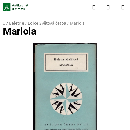
Přejít
Hledat
NÁKUP
na
KOŠÍK
obsah
Domů
/
Beletrie
/
Edice Světová četba
/
Mariola
Mariola