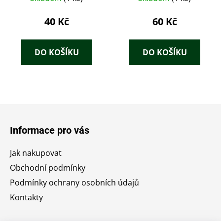
40 Kč
60 Kč
DO KOŠÍKU
DO KOŠÍKU
Z
á
Informace pro vás
p
a
Jak nakupovat
t
Obchodní podmínky
í
Podmínky ochrany osobních údajů
Kontakty