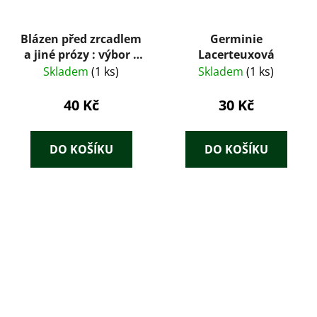
Blázen před zrcadlem
Germinie
a jiné prózy : výbor z
Lacerteuxová
knih Sever-jih-západ -
Skladem
(1 ks)
Skladem
(1 ks)
východ, Peníz z
noclehárny a Prsten
40 Kč
30 Kč
královnin
DO KOŠÍKU
DO KOŠÍKU