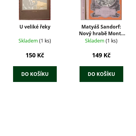
U veliké řeky
Matyáš Sandorf:
Nový hrabě Monte
Christo I + II – Jules
Skladem
(1 ks)
Skladem
(1 ks)
Verne (Albatros, 1981)
150 Kč
149 Kč
DO KOŠÍKU
DO KOŠÍKU