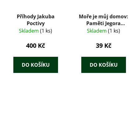
Příhody Jakuba
Moře je můj domov:
Poctivy
Paměti Jegora
Kasatkina – Igor
Skladem
(1 ks)
Skladem
(1 ks)
Vsevoložskij (1960)
400 Kč
39 Kč
DO KOŠÍKU
DO KOŠÍKU