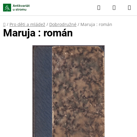
Přejít
Hledat
NÁKUP
na
KOŠÍK
obsah
Domů
/
Pro děti a mládež
/
Dobrodružné
/
Maruja : román
Maruja : román