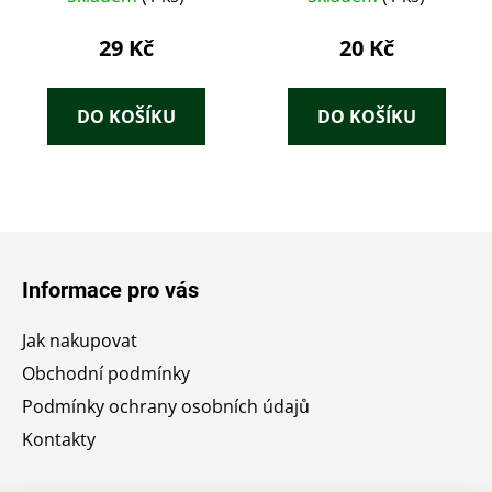
29 Kč
20 Kč
DO KOŠÍKU
DO KOŠÍKU
Z
á
Informace pro vás
p
a
Jak nakupovat
t
Obchodní podmínky
í
Podmínky ochrany osobních údajů
Kontakty