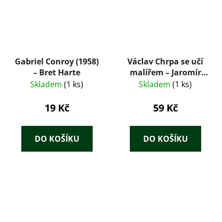
Gabriel Conroy (1958)
Václav Chrpa se učí
– Bret Harte
malířem – Jaromír
Hořejš (Státní
Skladem
(1 ks)
Skladem
(1 ks)
nakladatelství, 1947)
19 Kč
59 Kč
DO KOŠÍKU
DO KOŠÍKU