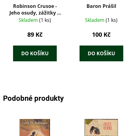
Robinson Crusoe -
Baron Prášil
Jeho osudy, zážitky a
dobrodružství
Skladem
(1 ks)
Skladem
(1 ks)
89 Kč
100 Kč
DO KOŠÍKU
DO KOŠÍKU
Podobné produkty