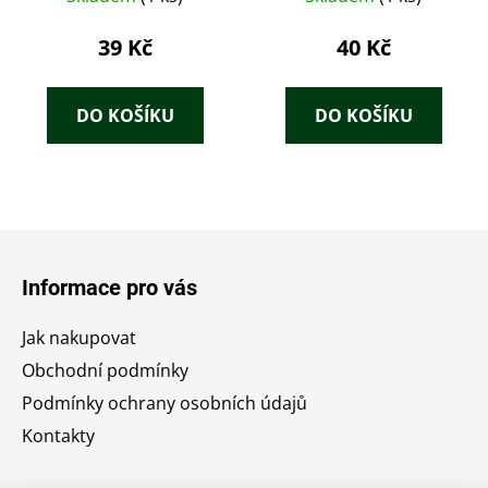
39 Kč
40 Kč
DO KOŠÍKU
DO KOŠÍKU
Z
á
Informace pro vás
p
a
Jak nakupovat
t
Obchodní podmínky
í
Podmínky ochrany osobních údajů
Kontakty