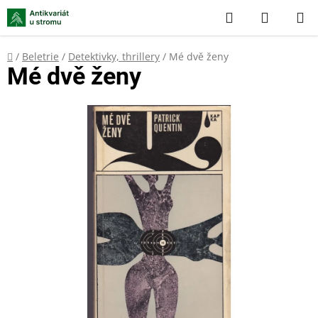
Přejít
Hledat
NÁKUP
na
KOŠÍK
obsah
Domů
/
Beletrie
/
Detektivky, thrillery
/
Mé dvě ženy
Mé dvě ženy