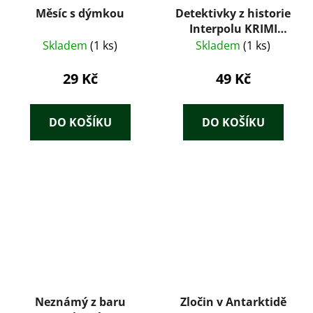
Měsíc s dýmkou
Detektivky z historie
Interpolu KRIMI
1/1999 – Kolektiv
Skladem
(1 ks)
Skladem
(1 ks)
autorů
29 Kč
49 Kč
DO KOŠÍKU
DO KOŠÍKU
Neznámý z baru
Zločin v Antarktidě