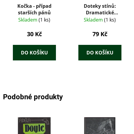
Kočka - případ
Doteky stínů:
starších pánů
Dramatické
kriminální příběhy
Skladem
(1 ks)
Skladem
(1 ks)
podle skutečných
událostí – Roman
30 Kč
79 Kč
Cílek (2019)
DO KOŠÍKU
DO KOŠÍKU
Podobné produkty