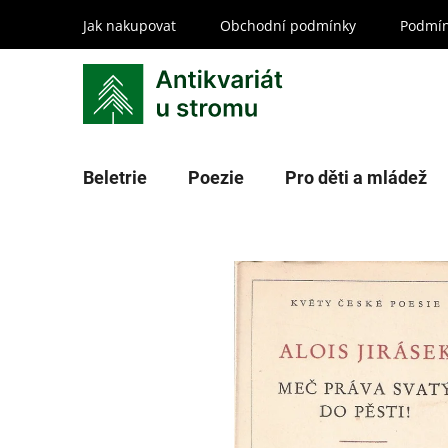
Přejít
Jak nakupovat
Obchodní podmínky
Podmín
na
obsah
Beletrie
Poezie
Pro děti a mládež