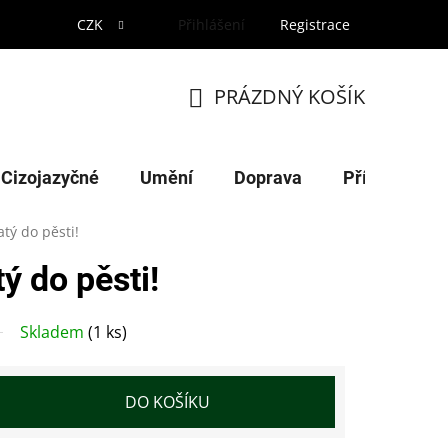
CZK
Přihlášení
Registrace
PRÁZDNÝ KOŠÍK
NÁKUPNÍ
KOŠÍK
Cizojazyčné
Umění
Doprava
Příroda
tý do pěsti!
ý do pěsti!
Skladem
(1 ks)
DO KOŠÍKU