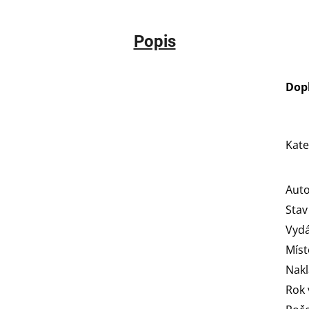
Popis
Dop
Kate
Aut
Stav
Vydá
Míst
Nakl
Rok 