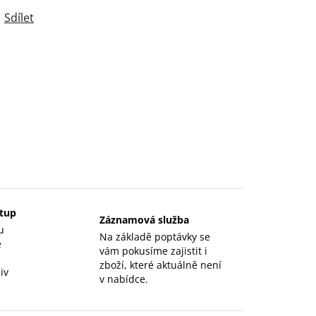
Sdílet
stup
Záznamová služba
u
Na základě poptávky se
e
vám pokusíme zajistit i
zboží, které aktuálně není
iv
v nabídce.