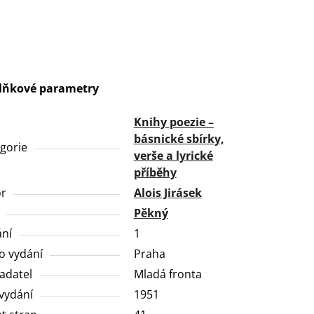
lňkové parametry
Knihy poezie –
básnické sbírky,
gorie
verše a lyrické
příběhy
or
Alois Jirásek
Pěkný
ní
1
o vydání
Praha
adatel
Mladá fronta
vydání
1951