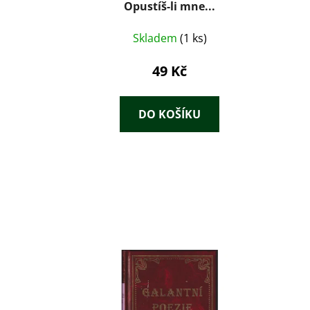
Opustíš-li mne...
Skladem
(1 ks)
49 Kč
DO KOŠÍKU