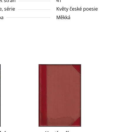
t stran
41
e, série
Květy české poesie
ba
Měkká