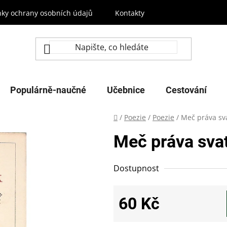
ky ochrany osobních údajů
Kontakty
Populárně-naučné
Učebnice
Cestování
Domů
/
Poezie
/
Poezie
/
Meč práva sva
Meč práva svat
Dostupnost
60 Kč
Měrná cena: