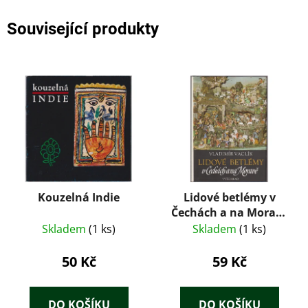
Související produkty
Kouzelná Indie
Lidové betlémy v
Čechách a na Moravě
– Vladimír Vaclík
Skladem
(1 ks)
Skladem
(1 ks)
(1987)
50 Kč
59 Kč
DO KOŠÍKU
DO KOŠÍKU