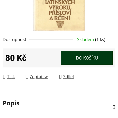
Dostupnost
Skladem
(1 ks)
80 Kč
DO KOŠÍKU
Měrná cena:
Tisk
Zeptat se
Sdílet
Popis