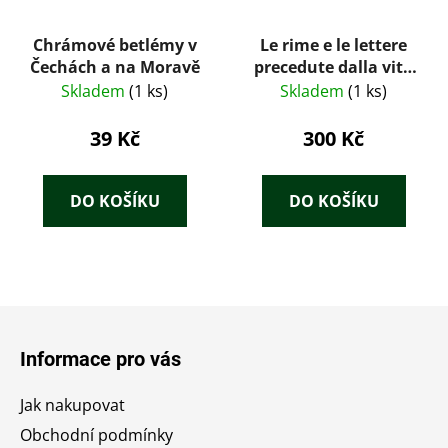
Chrámové betlémy v
Le rime e le lettere
Čechách a na Moravě
precedute dalla vita
di Michelangelo per L.
Skladem
(1 ks)
Skladem
(1 ks)
Venturi
39 Kč
300 Kč
DO KOŠÍKU
DO KOŠÍKU
Z
á
Informace pro vás
p
a
Jak nakupovat
t
Obchodní podmínky
í