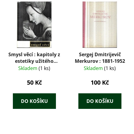
Smysl věcí : kapitoly z
Sergej Dmitrijevič
estetiky užitého
Merkurov : 1881-1952
umění a
Skladem
(1 ks)
Skladem
(1 ks)
průmyslového
výtvarnictví
50 Kč
100 Kč
DO KOŠÍKU
DO KOŠÍKU