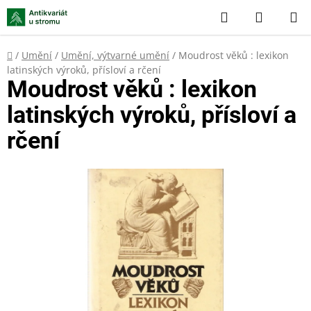
Přejít
Hledat
NÁKUP
na
KOŠÍK
obsah
Domů
/
Umění
/
Umění, výtvarné umění
/
Moudrost věků : lexikon
latinských výroků, přísloví a rčení
Moudrost věků : lexikon
latinských výroků, přísloví a
rčení