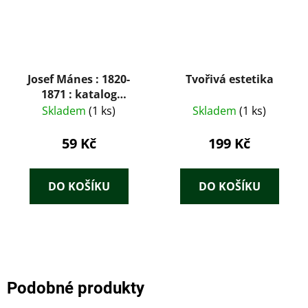
Josef Mánes : 1820-
Tvořivá estetika
1871 : katalog
jubilejní výstavy :
Skladem
(1 ks)
Skladem
(1 ks)
Jízdárna pražského
hradu září-listopad
59 Kč
199 Kč
1971, Alšova
Jihočeská galerie
Hluboká červenec-
DO KOŠÍKU
DO KOŠÍKU
září 1972, Slovenské
národní muzeum
Bratislava říjen-
listopad 1972,
Moravská galerie
Brno listopad-
Podobné produkty
prosinec 1