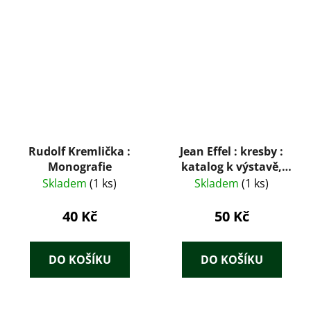
Rudolf Kremlička :
Jean Effel : kresby :
Monografie
katalog k výstavě,
Praha 1975
Skladem
(1 ks)
Skladem
(1 ks)
40 Kč
50 Kč
DO KOŠÍKU
DO KOŠÍKU