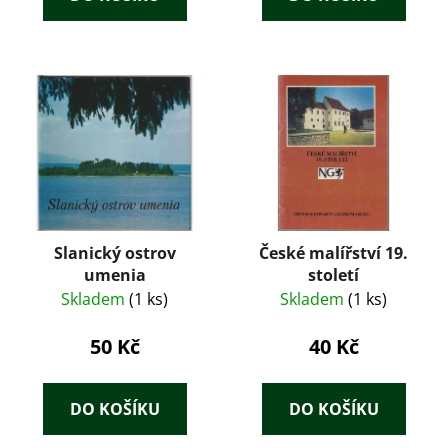
Slanický ostrov
České malířství 19.
umenia
století
Skladem
(1 ks)
Skladem
(1 ks)
50 Kč
40 Kč
DO KOŠÍKU
DO KOŠÍKU