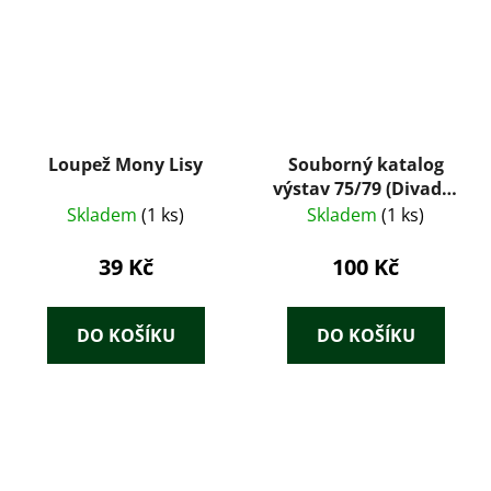
Loupež Mony Lisy
Souborný katalog
výstav 75/79 (Divadlo
v Nerudovce)
Skladem
(1 ks)
Skladem
(1 ks)
39 Kč
100 Kč
DO KOŠÍKU
DO KOŠÍKU