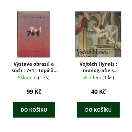
Výstava obrazů a
Vojtěch Hynais :
soch : 7+1 : Topičův
monografie s
salon : od 8.-28. října
ukázkami z
Skladem
(1 ks)
Skladem
(1 ks)
1946
výtvarného díla
99 Kč
40 Kč
DO KOŠÍKU
DO KOŠÍKU