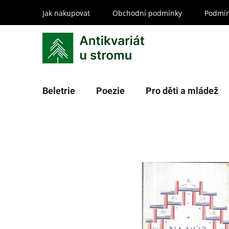
Přejít
Jak nakupovat
Obchodní podmínky
Podmín
na
obsah
Beletrie
Poezie
Pro děti a mládež