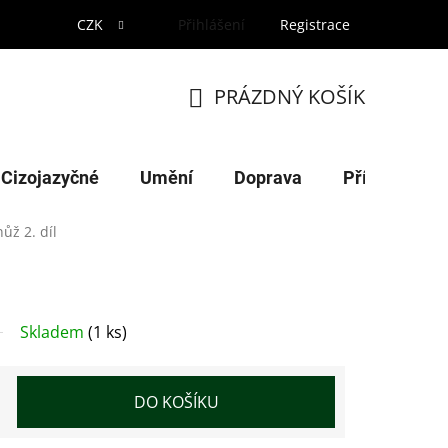
CZK
Přihlášení
Registrace
PRÁZDNÝ KOŠÍK
NÁKUPNÍ
KOŠÍK
Cizojazyčné
Umění
Doprava
Příroda
ůž 2. díl
Skladem
(1 ks)
DO KOŠÍKU