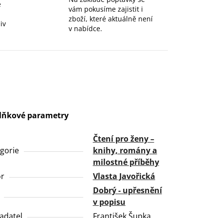
e
vám pokusíme zajistit i
zboží, které aktuálně není
iv
v nabídce.
lňkové parametry
Čtení pro ženy –
gorie
knihy, romány a
milostné příběhy
or
Vlasta Javořická
Dobrý - upřesnění
v popisu
adatel
František Šupka