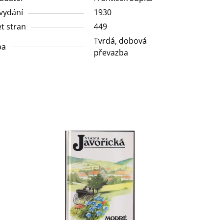
vydání
1930
t stran
449
Tvrdá, dobová
ba
převazba