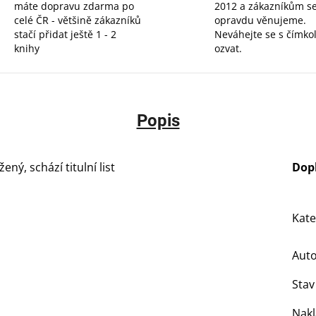
máte dopravu zdarma po
2012 a zákazníkům s
celé ČR - většině zákazníků
opravdu věnujeme.
stačí přidat ještě 1 - 2
Neváhejte se s čímkol
knihy
ozvat.
Popis
ný, schází titulní list
Dop
Kate
Aut
Stav
Nakl