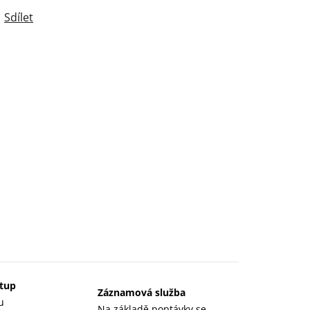
Sdílet
stup
Záznamová služba
u
Na základě poptávky se