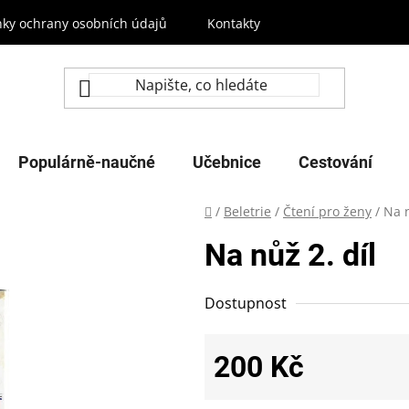
ky ochrany osobních údajů
Kontakty
Populárně-naučné
Učebnice
Cestování
Domů
/
Beletrie
/
Čtení pro ženy
/
Na n
Na nůž 2. díl
Dostupnost
200 Kč
Měrná cena: