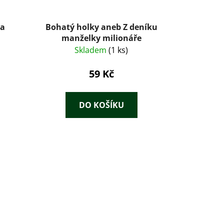
va
Bohatý holky aneb Z deníku
manželky milionáře
Skladem
(1 ks)
59 Kč
DO KOŠÍKU