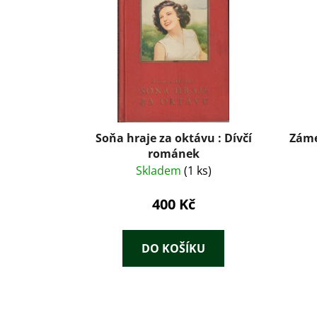
Soňa hraje za oktávu : Dívčí
Záme
románek
Skladem
(1 ks)
400 Kč
DO KOŠÍKU