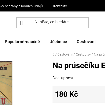
ky ochrany osobních údajů
Kontakty
Populárně-naučné
Učebnice
Cestování
Domů
/
Cestování
/
Cestopisy
/
Na prů
Na průsečíku 
Dostupnost
180 Kč
Měrná cena: