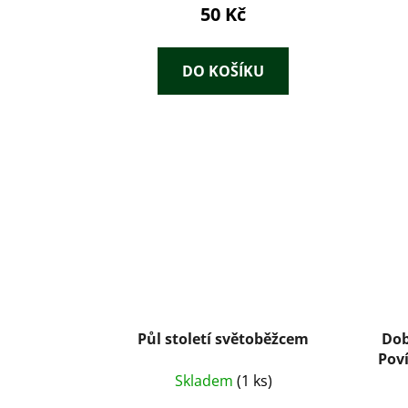
50 Kč
DO KOŠÍKU
Půl století světoběžcem
Dob
Poví
Skladem
(1 ks)