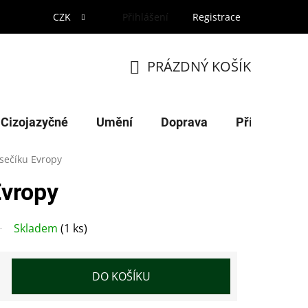
CZK
Přihlášení
Registrace
PRÁZDNÝ KOŠÍK
NÁKUPNÍ
KOŠÍK
Cizojazyčné
Umění
Doprava
Příroda
sečíku Evropy
Evropy
Skladem
(1 ks)
DO KOŠÍKU