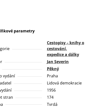
lňkové parametry
Cestopisy – knihy o
gorie
cestování,
expedice a dálky
or
Jan Severin
Pěkný
o vydání
Praha
adatel
Lidová demokracie
vydání
1956
t stran
174
ba
Tvrdá