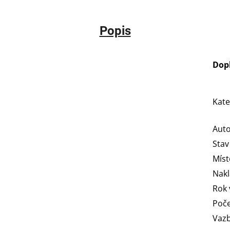
Popis
Dop
Kate
Aut
Stav
Míst
Nakl
Rok 
Poče
Vaz