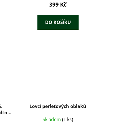
399 Kč
DO KOŠÍKU
E.
Lovci perleťových oblaků
iltner
Skladem
(1 ks)