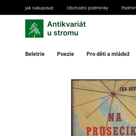
Přejít
Jak nakupovat
Obchodní podmínky
Podmín
na
obsah
Beletrie
Poezie
Pro děti a mládež