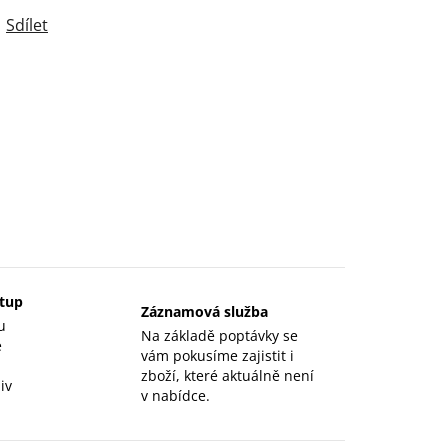
Sdílet
stup
Záznamová služba
u
Na základě poptávky se
e
vám pokusíme zajistit i
zboží, které aktuálně není
iv
v nabídce.