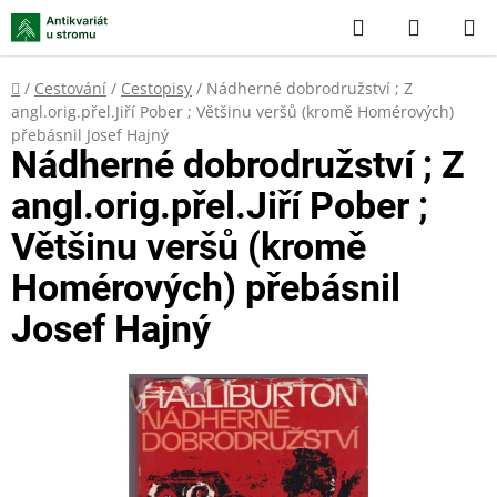
Přejít
Hledat
NÁKUP
na
KOŠÍK
obsah
Domů
/
Cestování
/
Cestopisy
/
Nádherné dobrodružství ; Z
angl.orig.přel.Jiří Pober ; Většinu veršů (kromě Homérových)
přebásnil Josef Hajný
Nádherné dobrodružství ; Z
angl.orig.přel.Jiří Pober ;
Většinu veršů (kromě
Homérových) přebásnil
Josef Hajný