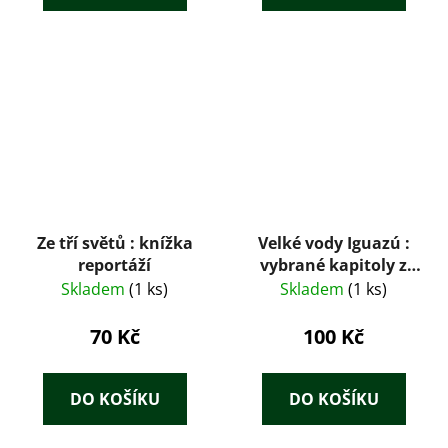
Ze tří světů : knížka
Velké vody Iguazú :
reportáží
vybrané kapitoly z
knihy Tam za řekou
Skladem
(1 ks)
Skladem
(1 ks)
je Argentina
70 Kč
100 Kč
DO KOŠÍKU
DO KOŠÍKU