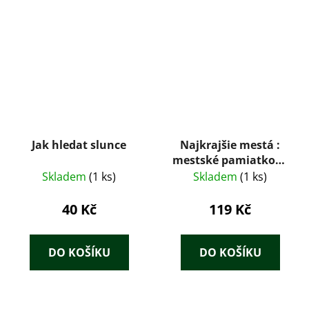
Jak hledat slunce
Najkrajšie mestá :
mestské pamiatkové
rezervácie
Skladem
(1 ks)
Skladem
(1 ks)
40 Kč
119 Kč
DO KOŠÍKU
DO KOŠÍKU