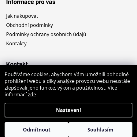
Informace pro vás
p
a
Jak nakupovat
t
Obchodní podmínky
í
Podmínky ochrany osobních údajů
Kontakty
Kontakt
Používáme cookies, abychom Vám umožnili pohodlné
jiri.krajic
@
seznam.cz
prohlížení webu a díky analýze provozu webu neustále
zlepšovali jeho funkce, výkon a použitelnost. Více
+420776764176
informací
zde
.
Nastavení
Vytvořil Shoptet
Odmítnout
Souhlasím
Copyright 2026
Antikvariát u stromu
. Všechna práva
📚 Vyplatí se přihodit ještě něco navíc… poštovné pak neřešíte