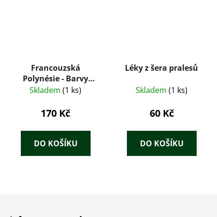
Francouzská
Léky z šera pralesů
Polynésie - Barvy
Oceánie
Skladem
(1 ks)
Skladem
(1 ks)
170 Kč
60 Kč
DO KOŠÍKU
DO KOŠÍKU
Z
á