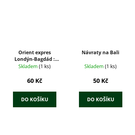
Orient expres
Návraty na Bali
Londýn-Bagdád :
historií i přítomností
Skladem
(1 ks)
Skladem
(1 ks)
ve stopách Agathy
Christie
60 Kč
50 Kč
DO KOŠÍKU
DO KOŠÍKU