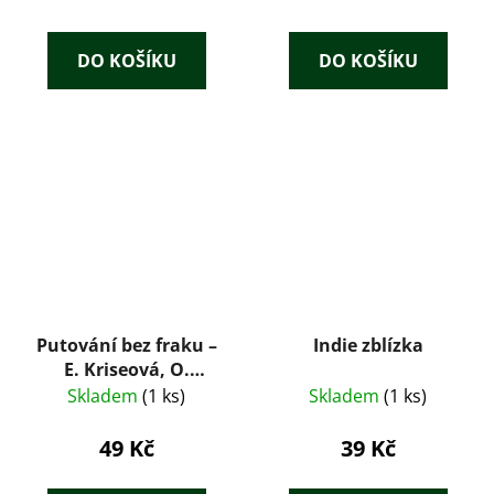
DO KOŠÍKU
DO KOŠÍKU
Putování bez fraku –
Indie zblízka
E. Kriseová, O.
Mohyla, V. Miltner
Skladem
(1 ks)
Skladem
(1 ks)
(1968)
49 Kč
39 Kč