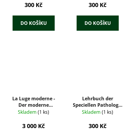
300 Kč
300 Kč
DO KOŠÍKU
DO KOŠÍKU
La Luge moderne -
Lehrbuch der
Der moderne
Speciellen Pathologie
Schlitten - The
und Therapie der
Skladem
(1 ks)
Skladem
(1 ks)
modern Sledge -
HAUSTHIERE. Für
BACHMANN FRÉRES
Thierärzte, Ärzte und
3 000 Kč
300 Kč
Studirende. II.