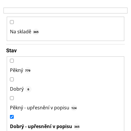
r
o
d
u
k
Na skladě
365
t
ů
Stav
Pěkný
779
Dobrý
6
Pěkný - upřesnění v popisu
124
Dobrý - upřesnění v popisu
365