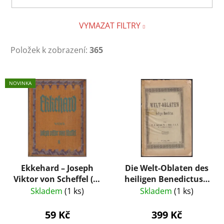
VYMAZAT FILTRY
Položek k zobrazení:
365
V
NOVINKA
ý
p
i
s
p
r
Ekkehard – Joseph
Die Welt-Oblaten des
o
Viktor von Scheffel (K.
heiligen Benedictus –
d
Thienemanns Verlag,
Gotthard M. J. Heigl
Skladem
(1 ks)
Skladem
(1 ks)
u
cca 1927)
(1898)
k
59 Kč
399 Kč
t