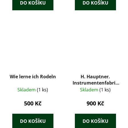
DO KOŠÍKU
DO KOŠÍKU
Wie lerne ich Rodeln
H. Hauptner.
Instrumentenfabrik
für Veterinärmedizin.
Skladem
(1 ks)
Skladem
(1 ks)
Jubiläums-Katalog
1932. Mit einer
500 Kč
900 Kč
geschichtlichen
Einleitung: Das
Veterinär-
DO KOŠÍKU
DO KOŠÍKU
Instrumentarium im