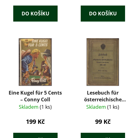
ů
DO KOŠÍKU
DO KOŠÍKU
Eine Kugel für 5 Cents
Lesebuch für
– Conny Coll
österreichische
allgemeine
Skladem
(1 ks)
Skladem
(1 ks)
Volksschulen
199 Kč
99 Kč