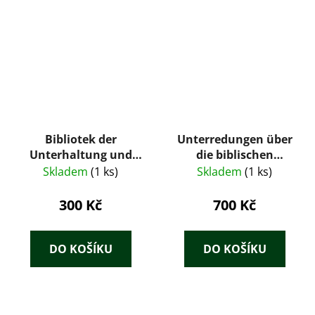
Bibliotek der
Unterredungen über
Unterhaltung und
die biblischen
des Wissens.
Geschichten: ein
Skladem
(1 ks)
Skladem
(1 ks)
Jahrgang 1904, Bd. 10,
praktisches
1904
Handbuch für
300 Kč
700 Kč
Schullehrer,
Seminaristen und
Präparanden. Altes
DO KOŠÍKU
DO KOŠÍKU
Testament + Neues
testament : Anhang:
Geschichte Israels
von J. Jung,