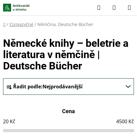
Přejít
Hledat
NÁKUP
na
KOŠÍK
obsah
Domů
/
Cizojazyčné
/
Němčina, Deutsche Bücher
Německé knihy – beletrie a
literatura v němčině |
Deutsche Bücher
Ř
Řadit podle:
Nejprodávanější
a
z
e
Cena
n
í
20
Kč
4500
Kč
p