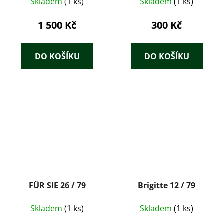
Untersuchungsmethoden
Skladem
(1 ks)
Skladem
(1 ks)
für Thierärzte und
Studirende.
1 500 Kč
300 Kč
DO KOŠÍKU
DO KOŠÍKU
FÜR SIE 26 / 79
Brigitte 12 / 79
Skladem
(1 ks)
Skladem
(1 ks)