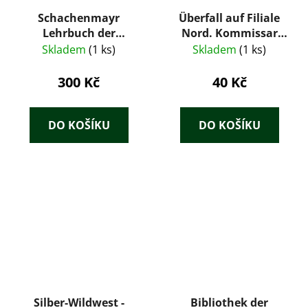
Schachenmayr
Überfall auf Filiale
Lehrbuch der
Nord. Kommissar
Handarbeiten aus
Wiltons
Skladem
(1 ks)
Skladem
(1 ks)
Wolle
Kriminalberichte. Der
Kriminal-Roman der
300 Kč
40 Kč
Woche Nr. 237.
Romanheft
DO KOŠÍKU
DO KOŠÍKU
Silber-Wildwest -
Bibliothek der