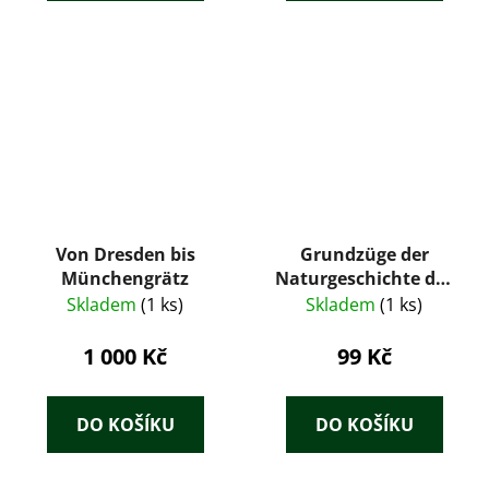
Von Dresden bis
Grundzüge der
Münchengrätz
Naturgeschichte der
Haustiere.
Skladem
(1 ks)
Skladem
(1 ks)
1 000 Kč
99 Kč
DO KOŠÍKU
DO KOŠÍKU