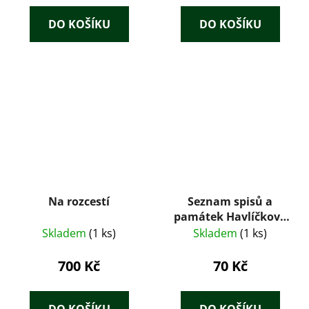
DO KOŠÍKU
DO KOŠÍKU
Na rozcestí
Seznam spisů a
památek Havlíčkovy
výstavky v Praze 1931
Skladem
(1 ks)
Skladem
(1 ks)
: z majetku sběratele
Josefa Nováčka
700 Kč
70 Kč