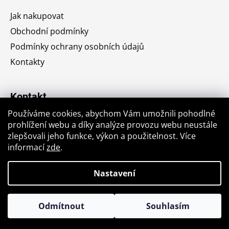
a
Jak nakupovat
t
Obchodní podmínky
í
Podmínky ochrany osobních údajů
Kontakty
Kontakt
Používáme cookies, abychom Vám umožnili pohodlné
jiri.krajic
@
seznam.cz
prohlížení webu a díky analýze provozu webu neustále
zlepšovali jeho funkce, výkon a použitelnost. Více
+420776764176
informací
zde
.
Nastavení
Vytvořil Shoptet
Odmítnout
Souhlasím
Copyright 2026
Antikvariát u stromu
. Všechna práva
📚 Vyplatí se přihodit ještě něco navíc… poštovné pak neřešíte
vyhrazena.