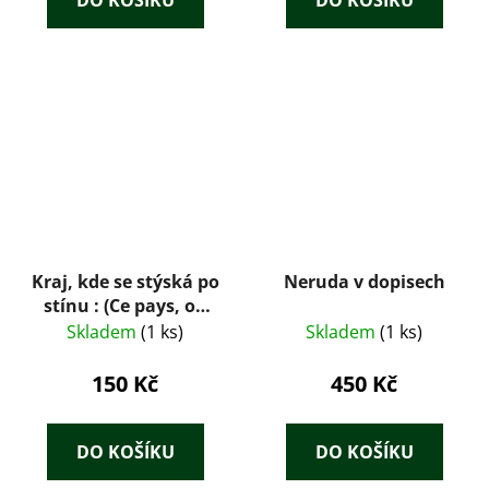
DO KOŠÍKU
DO KOŠÍKU
Kraj, kde se stýská po
Neruda v dopisech
stínu : (Ce pays, où
l'ombre est un
Skladem
(1 ks)
Skladem
(1 ks)
besoin)
150 Kč
450 Kč
DO KOŠÍKU
DO KOŠÍKU