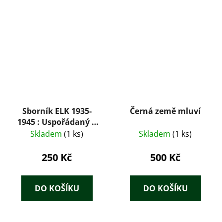
Sborník ELK 1935-
Černá země mluví
1945 : Uspořádaný k
desátému výročí
Skladem
(1 ks)
Skladem
(1 ks)
založení Evropského
literárního klubu
250 Kč
500 Kč
DO KOŠÍKU
DO KOŠÍKU