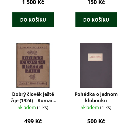
1 500 Kč
150 Kč
DO KOŠÍKU
DO KOŠÍKU
Dobrý člověk ještě
Pohádka o jednom
žije (1924) – Romain
klobouku
Rolland, vazba Hana
Skladem
(1 ks)
Skladem
(1 ks)
Dostalová, číslovaný
výtisk
499 Kč
500 Kč