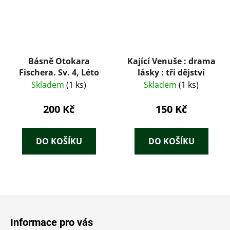
Básně Otokara
Kající Venuše : drama
Fischera. Sv. 4, Léto
lásky : tři dějství
Skladem
(1 ks)
Skladem
(1 ks)
200 Kč
150 Kč
DO KOŠÍKU
DO KOŠÍKU
Z
á
Informace pro vás
p