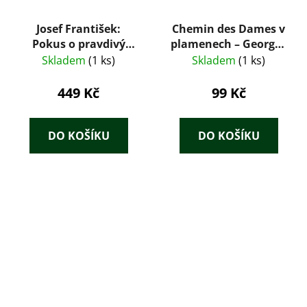
Josef František:
Chemin des Dames v
Pokus o pravdivý
plamenech – Georges
příběh
Gaudy (1929)
Skladem
(1 ks)
Skladem
(1 ks)
československého
stíhače
449 Kč
99 Kč
DO KOŠÍKU
DO KOŠÍKU