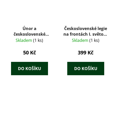
Únor a
Československé legie
československé
na frontách I. světové
ozbrojené síly
války
Skladem
(1 ks)
Skladem
(1 ks)
50 Kč
399 Kč
DO KOŠÍKU
DO KOŠÍKU