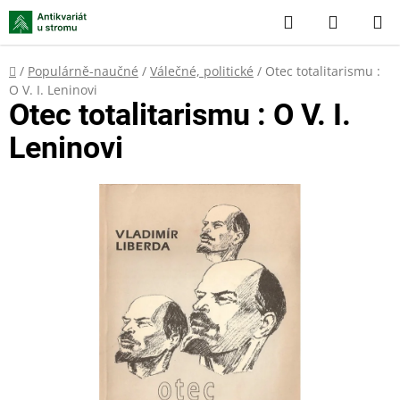
Přejít
Hledat
NÁKUP
na
KOŠÍK
obsah
Domů
/
Populárně-naučné
/
Válečné, politické
/
Otec totalitarismu :
O V. I. Leninovi
Otec totalitarismu : O V. I.
Leninovi