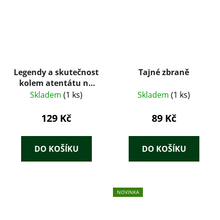
Legendy a skutečnost
Tajné zbraně
kolem atentátu na
Heydricha – Jaroslav
Skladem
(1 ks)
Skladem
(1 ks)
Andrejs (2008)
129 Kč
89 Kč
DO KOŠÍKU
DO KOŠÍKU
NOVINKA