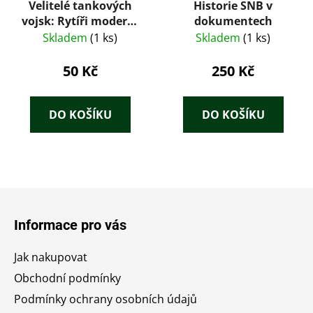
Velitelé tankových
Historie SNB v
vojsk: Rytíři moderní
dokumentech
doby
Skladem
(1 ks)
Skladem
(1 ks)
50 Kč
250 Kč
DO KOŠÍKU
DO KOŠÍKU
Z
á
Informace pro vás
p
a
Jak nakupovat
t
Obchodní podmínky
í
Podmínky ochrany osobních údajů