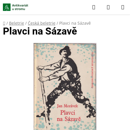
Přejít
Hledat
NÁKUP
na
KOŠÍK
obsah
Domů
/
Beletrie
/
Česká beletrie
/
Plavci na Sázavě
Plavci na Sázavě