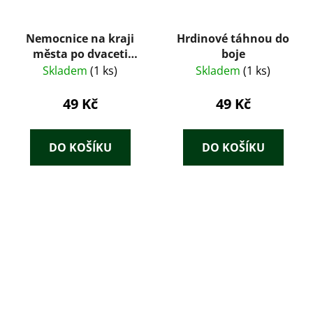
Nemocnice na kraji
Hrdinové táhnou do
města po dvaceti
boje
letech : televizní
Skladem
(1 ks)
Skladem
(1 ks)
román podle
stejnojmenného
49 Kč
49 Kč
seriálu
DO KOŠÍKU
DO KOŠÍKU