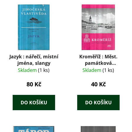
Jazyk : nářečí, místní
Kroměříž : Měst.
jména, slangy
památková
rezervace, st. zámek
Skladem
(1 ks)
Skladem
(1 ks)
a památky v okolí
80 Kč
40 Kč
DO KOŠÍKU
DO KOŠÍKU