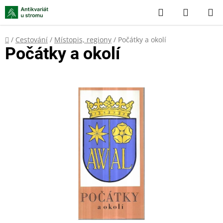
Přejít
Hledat
NÁKUP
na
KOŠÍK
obsah
Domů
/
Cestování
/
Místopis, regiony
/
Počátky a okolí
Počátky a okolí