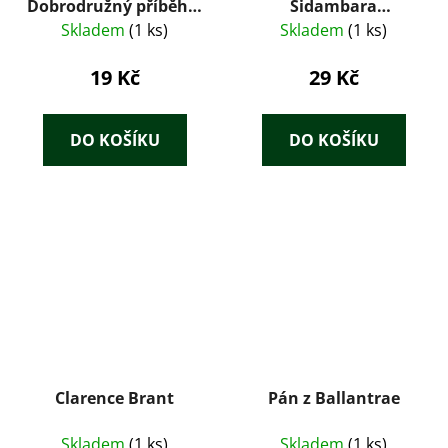
Dobrodružný příběh o
Sidambara
nebezpečné výpravě
Ragunadan
Skladem
(1 ks)
Skladem
(1 ks)
za bájným zlatým
pokladem
19 Kč
29 Kč
Čingizchána
DO KOŠÍKU
DO KOŠÍKU
Clarence Brant
Pán z Ballantrae
Skladem
(1 ks)
Skladem
(1 ks)