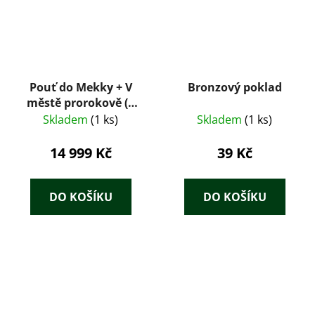
Pouť do Mekky + V
Bronzový poklad
městě prorokově (2
svazky, 1934) – Karl
Skladem
(1 ks)
Skladem
(1 ks)
May (il. Zdeněk Buria
14 999 Kč
39 Kč
DO KOŠÍKU
DO KOŠÍKU