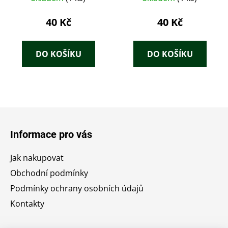
40 Kč
40 Kč
DO KOŠÍKU
DO KOŠÍKU
Z
á
Informace pro vás
p
a
Jak nakupovat
t
Obchodní podmínky
í
Podmínky ochrany osobních údajů
Kontakty