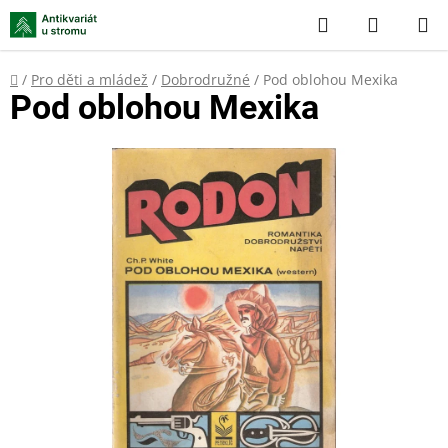
Přejít
Hledat
NÁKUP
na
KOŠÍK
obsah
Domů
/
Pro děti a mládež
/
Dobrodružné
/
Pod oblohou Mexika
Pod oblohou Mexika