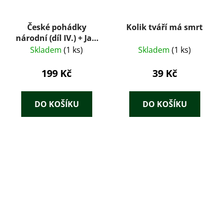
České pohádky
Kolik tváří má smrt
národní (díl IV.) + Jan
Kollár: Slávy dcera
Skladem
(1 ks)
Skladem
(1 ks)
(Dobový konvolut
1925)
199 Kč
39 Kč
DO KOŠÍKU
DO KOŠÍKU