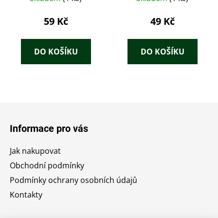
59 Kč
49 Kč
DO KOŠÍKU
DO KOŠÍKU
Z
á
Informace pro vás
p
a
Jak nakupovat
t
Obchodní podmínky
í
Podmínky ochrany osobních údajů
Kontakty