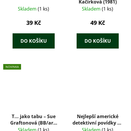
Kačírková (1981)
Skladem
(1 ks)
Skladem
(1 ks)
39 Kč
49 Kč
DO KOŠÍKU
DO KOŠÍKU
NOVINKA
T... jako tabu – Sue
Nejlepší americké
Graftonová (BB/art,
detektivní povídky 2 -
2008)
Scott Turow
Skladem
(1 ks)
Skladem
(1 ks)