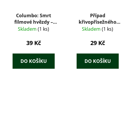
Columbo: Smrt
Případ
filmové hvězdy –
křivopřísežného
William Harrington
papouška
Skladem
(1 ks)
Skladem
(1 ks)
(1999)
39 Kč
29 Kč
DO KOŠÍKU
DO KOŠÍKU