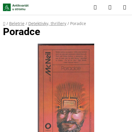
Přejít
Hledat
NÁKUP
na
KOŠÍK
obsah
Domů
/
Beletrie
/
Detektivky, thrillery
/
Poradce
Poradce