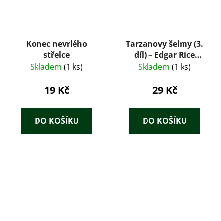
Konec nevrlého
Tarzanovy šelmy (3.
střelce
díl) – Edgar Rice
Burroughs
Skladem
(1 ks)
Skladem
(1 ks)
19 Kč
29 Kč
DO KOŠÍKU
DO KOŠÍKU