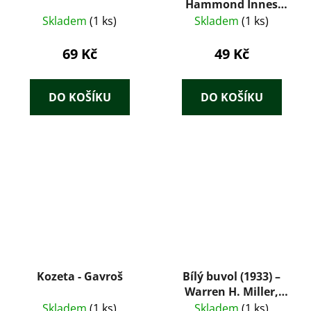
Hammond Innes
(1969)
Skladem
(1 ks)
Skladem
(1 ks)
69 Kč
49 Kč
DO KOŠÍKU
DO KOŠÍKU
Kozeta - Gavroš
Bílý buvol (1933) –
Warren H. Miller,
ilustrace Zdeněk
Skladem
(1 ks)
Skladem
(1 ks)