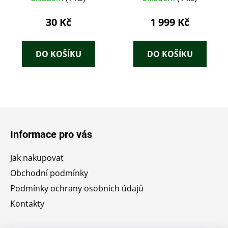
Burian
30 Kč
1 999 Kč
DO KOŠÍKU
DO KOŠÍKU
Z
á
Informace pro vás
p
a
Jak nakupovat
t
Obchodní podmínky
í
Podmínky ochrany osobních údajů
Kontakty