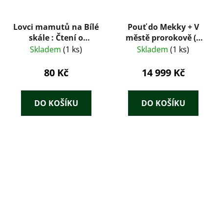
Lovci mamutů na Bílé
Pouť do Mekky + V
skále : Čtení o
městě prorokově (2
praobyvatelích země
svazky, 1934) – Karl
Skladem
(1 ks)
Skladem
(1 ks)
České
May (il. Zdeněk Buria
80 Kč
14 999 Kč
DO KOŠÍKU
DO KOŠÍKU