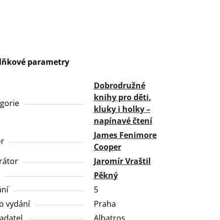
lňkové parametry
Dobrodružné
knihy pro děti,
gorie
kluky i holky –
napínavé čtení
James Fenimore
or
Cooper
trátor
Jaromír Vraštil
Pěkný
ní
5
o vydání
Praha
adatel
Albatros