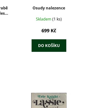
rabě
Osudy nalezence
les
)
Skladem
(1 ks)
699 Kč
DO KOŠÍKU