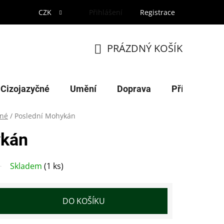
CZK
Přihlášení
Registrace
PRÁZDNÝ KOŠÍK
NÁKUPNÍ
KOŠÍK
Cizojazyčné
Umění
Doprava
Příroda
né
/
Poslední Mohykán
ykán
Skladem
(1 ks)
DO KOŠÍKU