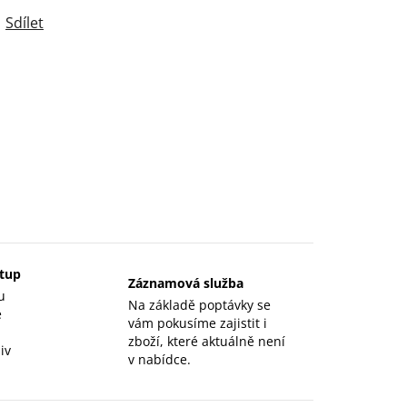
Sdílet
stup
Záznamová služba
u
Na základě poptávky se
e
vám pokusíme zajistit i
zboží, které aktuálně není
iv
v nabídce.