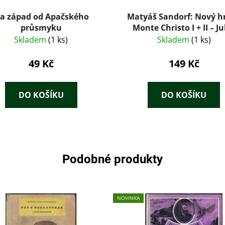
a západ od Apačského
Matyáš Sandorf: Nový h
průsmyku
Monte Christo I + II – Ju
Verne (Albatros, 1981
Skladem
(1 ks)
Skladem
(1 ks)
49 Kč
149 Kč
DO KOŠÍKU
DO KOŠÍKU
Podobné produkty
NOVINKA