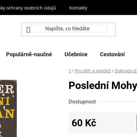
ky ochrany osobních údajů
Kontakty
Populárně-naučné
Učebnice
Cestování
Domů
/
Pro děti a mládež
/
Dobrodruž
Poslední Moh
Dostupnost
60 Kč
Měrná cena: