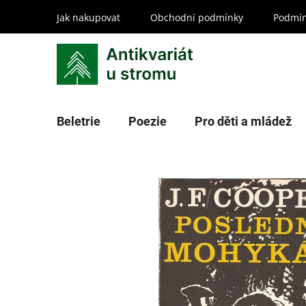
Přejít
Jak nakupovat
Obchodní podmínky
Podmín
na
obsah
Beletrie
Poezie
Pro děti a mládež