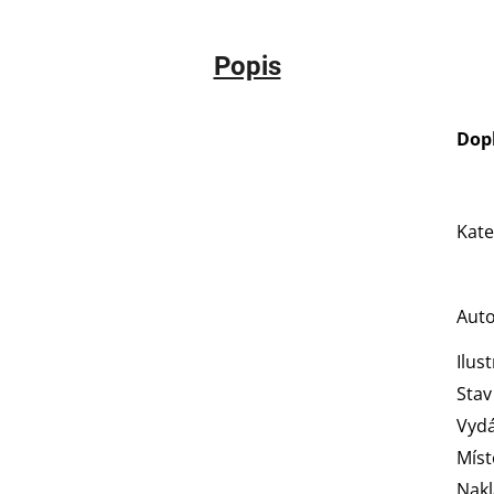
Popis
Dop
Kate
Aut
Ilus
Stav
Vydá
Míst
Nakl