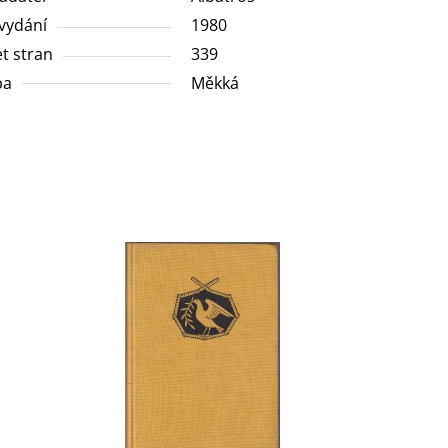
vydání
1980
t stran
339
ba
Měkká