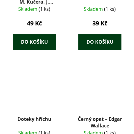
M. Kučera, J.
Kratochvíl, J.
Skladem
(1 ks)
Skladem
(1 ks)
Zahrádka (1993)
49 Kč
39 Kč
DO KOŠÍKU
DO KOŠÍKU
Doteky hříchu
Černý opat – Edgar
Wallace
Skladem
(1 ks)
Skladem
(1 ks)