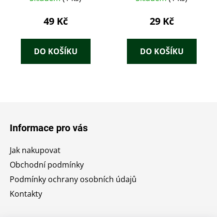
49 Kč
29 Kč
DO KOŠÍKU
DO KOŠÍKU
Z
á
Informace pro vás
p
a
Jak nakupovat
t
Obchodní podmínky
í
Podmínky ochrany osobních údajů
Kontakty