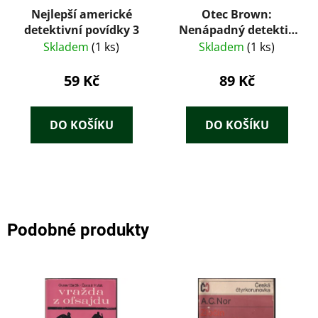
Nejlepší americké
Otec Brown:
detektivní povídky 3
Nenápadný detektiv
prozřetelnosti
Skladem
(1 ks)
Skladem
(1 ks)
59 Kč
89 Kč
DO KOŠÍKU
DO KOŠÍKU
Podobné produkty