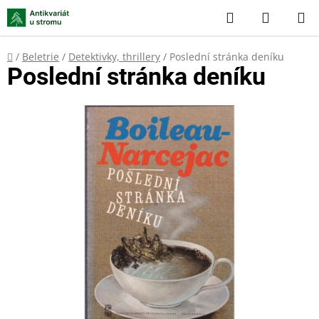
Přejít
Hledat
NÁKUP
na
KOŠÍK
obsah
Domů
/
Beletrie
/
Detektivky, thrillery
/
Poslední stránka deníku
Poslední stránka deníku