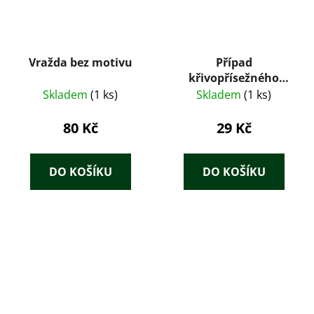
Vražda bez motivu
Případ
křivopřísežného
papouška
Skladem
(1 ks)
Skladem
(1 ks)
80 Kč
29 Kč
DO KOŠÍKU
DO KOŠÍKU