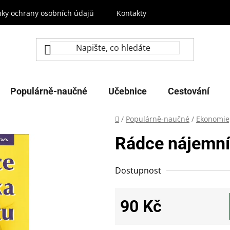
ky ochrany osobních údajů
Kontakty
Populárně-naučné
Učebnice
Cestování
Domů
/
Populárně-naučné
/
Ekonomie
Rádce nájemní
Dostupnost
90 Kč
Měrná cena: