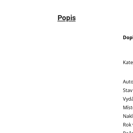
Popis
Dop
Kate
Aut
Stav
Vydá
Míst
Nakl
Rok 