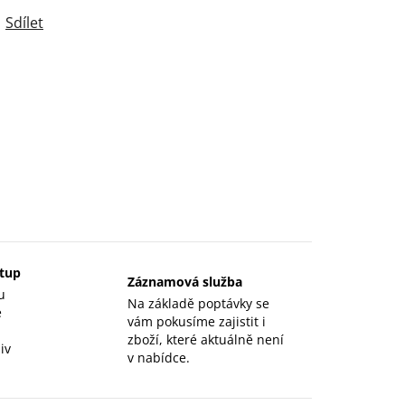
Sdílet
stup
Záznamová služba
u
Na základě poptávky se
e
vám pokusíme zajistit i
zboží, které aktuálně není
iv
v nabídce.