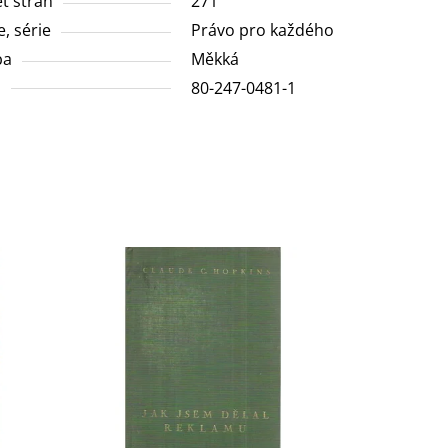
t stran
271
e, série
Právo pro každého
ba
Měkká
N
80-247-0481-1