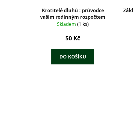
Krotitelé dluhů : průvodce
Zák
vaším rodinným rozpočtem
Skladem
(1 ks)
50 Kč
DO KOŠÍKU