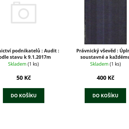
ictví podnikatelů : Audit :
Právnický vševěd : Úpl
odle stavu k 9.1.2017m
soustavné a každém
srozumitelné uvedení do 
Skladem
(1 ks)
Skladem
(1 ks)
otázek z oboru práva
soudního řízení atd. : V
50 Kč
400 Kč
smluv, žalob atd. II. d
DO KOŠÍKU
DO KOŠÍKU