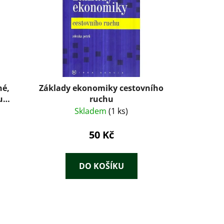
né,
Základy ekonomiky cestovního
u
ruchu
všech
Skladem
(1 ks)
,
zorce
50 Kč
íl
DO KOŠÍKU