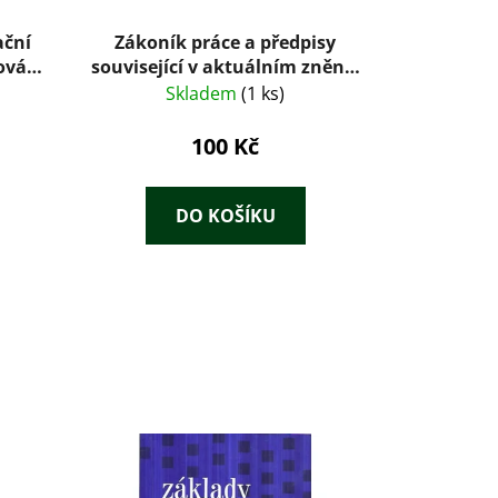
ační
Zákoník práce a předpisy
ování
související v aktuálním znění :
ízení
stav k 20. listopadu 1996 : s
Skladem
(1 ks)
,
komentářem
 moc a
100 Kč
í
DO KOŠÍKU