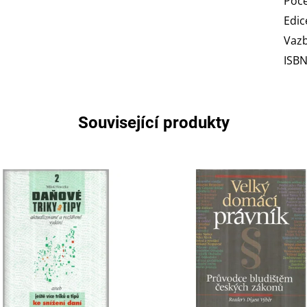
Poče
Edic
Vaz
ISB
Související produkty