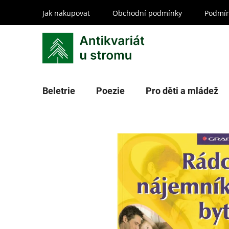
Přejít
Jak nakupovat
Obchodní podmínky
Podmín
na
obsah
Beletrie
Poezie
Pro děti a mládež