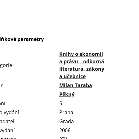
lňkové parametry
Knihy o ekonomii
a právu – odborná
gorie
literatura, zákony
a učebnice
or
Milan Taraba
Pěkný
ní
5
o vydání
Praha
adatel
Grada
vydání
2006