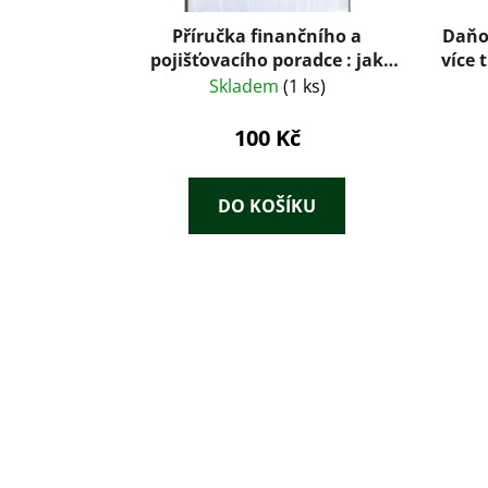
Příručka finančního a
Daňov
pojišťovacího poradce : jak
více 
získávat klienty
Skladem
(1 ks)
100 Kč
DO KOŠÍKU