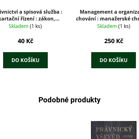
ivnictví a spisová služba :
Management a organiz
kartační řízení : zákon,
chování : manažerské ch
šky, nařízení vlády : podle
a zvyšování efektivity, ř
Skladem
(1 ks)
Skladem
(1 ks)
stavu k 1.1.2015
jednotlivců a skupin
manažerské role a styly,
40 Kč
250 Kč
vliv v řízení organizac
DO KOŠÍKU
DO KOŠÍKU
Podobné produkty