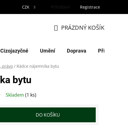
CZK
Přihlášení
Registrace
PRÁZDNÝ KOŠÍK
NÁKUPNÍ
KOŠÍK
Cizojazyčné
Umění
Doprava
Příroda
, právo
/
Rádce nájemníka bytu
ka bytu
Skladem
(1 ks)
DO KOŠÍKU