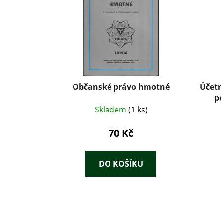
Účetn
Občanské právo hmotné
p
Skladem
(1 ks)
70 Kč
DO KOŠÍKU