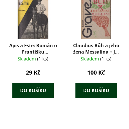
Apis a Este: Román o
Claudius Bůh a jeho
Františku
žena Messalina + Já,
Ferdinandovi - Bruno
Claudius
Skladem
(1 ks)
Skladem
(1 ks)
Brehm
29 Kč
100 Kč
DO KOŠÍKU
DO KOŠÍKU