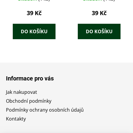
39 Kč
39 Kč
DO KOŠÍKU
DO KOŠÍKU
Z
á
Informace pro vás
p
a
Jak nakupovat
t
Obchodní podmínky
í
Podmínky ochrany osobních údajů
Kontakty