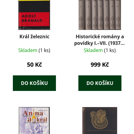
Král železnic
Historické romány a
povídky I.–VII. (1937) –
Václav Beneš
Skladem
(1 ks)
Skladem
(1 ks)
Třebízský, komplet 7
svazků, ilustrace
50 Kč
999 Kč
Věnceslav Černý
DO KOŠÍKU
DO KOŠÍKU