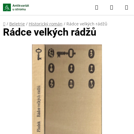
Přejít
Hledat
NÁKUP
na
KOŠÍK
obsah
Domů
/
Beletrie
/
Historický román
/
Rádce velkých rádžů
Rádce velkých rádžů