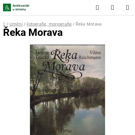
Přejít
Hledat
NÁKUP
na
KOŠÍK
obsah
Domů
/
Umění
/
Fotografie, monografie
/
Řeka Morava
Řeka Morava