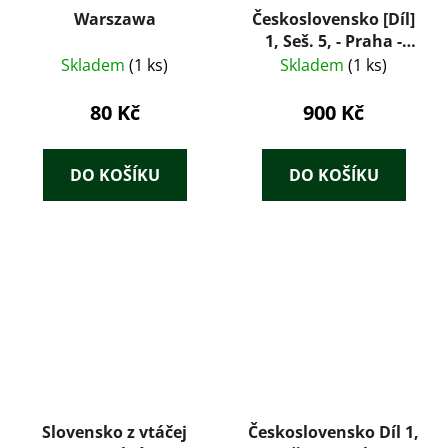
Warszawa
Československo [Díl]
1, Seš. 5, - Praha -
Nové město a
Skladem
(1 ks)
Skladem
(1 ks)
Vyšehrad - Přírodní,
umělecké a historické
80 Kč
900 Kč
památnosti
DO KOŠÍKU
DO KOŠÍKU
Slovensko z vtáčej
Československo Díl 1,