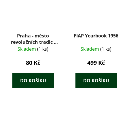
Praha - město
FIAP Yearbook 1956
revolučních tradic :
Praga - gorod
Skladem
(1 ks)
Skladem
(1 ks)
revoljucionnych
tradicij = Prag - Stadt
80 Kč
499 Kč
revolutionärer
Traditionen = Prague
- city of revolutionary
DO KOŠÍKU
DO KOŠÍKU
traditions