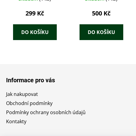
299 Kč
500 Kč
DO KOŠÍKU
DO KOŠÍKU
Z
á
Informace pro vás
p
a
Jak nakupovat
t
Obchodní podmínky
í
Podmínky ochrany osobních údajů
Kontakty