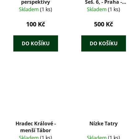
perspektívy
Seš. 6, - Praha -
Moderní část -
Skladem
(1 ks)
Skladem
(1 ks)
Přírodní, umělecké a
historické
100 Kč
500 Kč
památnosti
DO KOŠÍKU
DO KOŠÍKU
Hradec Králové -
Nízke Tatry
menší Tábor
Skladem
(1 ks)
Skladem
(1 ks)