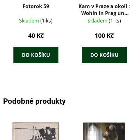
Fotorok 59
Kam v Praze a okolí :
Wohin in Prag und
Umgebung = Where
Skladem
(1 ks)
Skladem
(1 ks)
to Go in and around
Prague = Dove a
40 Kč
100 Kč
Praga e nelle sue
vicinanze
DO KOŠÍKU
DO KOŠÍKU
Podobné produkty