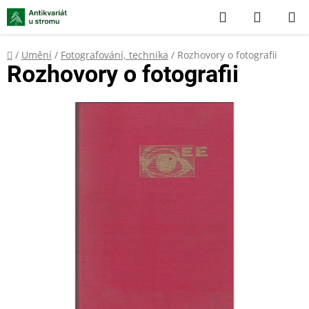
Přejít
Hledat
NÁKUP
na
KOŠÍK
obsah
Domů
/
Umění
/
Fotografování, technika
/
Rozhovory o fotografii
Rozhovory o fotografii