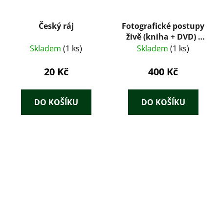
Český ráj
Fotografické postupy
živě (kniha + DVD) -
Scott Kelby
Skladem
(1 ks)
Skladem
(1 ks)
20 Kč
400 Kč
DO KOŠÍKU
DO KOŠÍKU