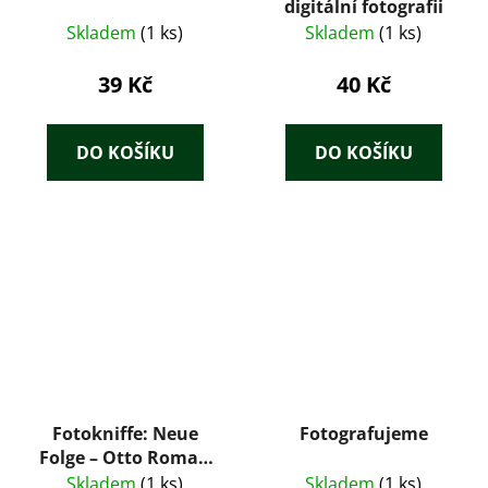
digitální fotografii
Skladem
(1 ks)
Skladem
(1 ks)
39 Kč
40 Kč
DO KOŠÍKU
DO KOŠÍKU
Fotokniffe: Neue
Fotografujeme
Folge – Otto Roman
Croy (1943)
Skladem
(1 ks)
Skladem
(1 ks)