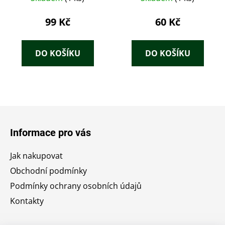
99 Kč
60 Kč
DO KOŠÍKU
DO KOŠÍKU
Z
á
Informace pro vás
p
a
Jak nakupovat
t
Obchodní podmínky
í
Podmínky ochrany osobních údajů
Kontakty