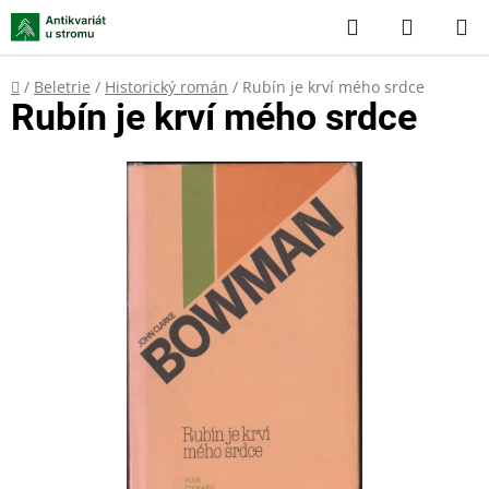
Přejít
Hledat
NÁKUP
na
KOŠÍK
obsah
Domů
/
Beletrie
/
Historický román
/
Rubín je krví mého srdce
Rubín je krví mého srdce