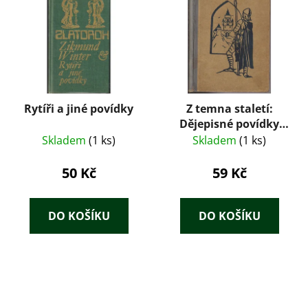
Rytíři a jiné povídky
Z temna staletí:
Dějepisné povídky
pro mládež – Josef
Skladem
(1 ks)
Skladem
(1 ks)
Žemla (1924)
50 Kč
59 Kč
DO KOŠÍKU
DO KOŠÍKU