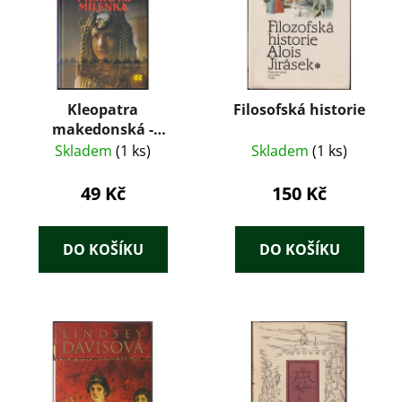
Kleopatra
Filosofská historie
makedonská -
Pilátova milenka
Skladem
(1 ks)
Skladem
(1 ks)
49 Kč
150 Kč
DO KOŠÍKU
DO KOŠÍKU