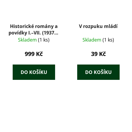
Historické romány a
V rozpuku mládí
povídky I.–VII. (1937) –
Václav Beneš
Skladem
(1 ks)
Skladem
(1 ks)
Třebízský, komplet 7
svazků, ilustrace
999 Kč
39 Kč
Věnceslav Černý
DO KOŠÍKU
DO KOŠÍKU