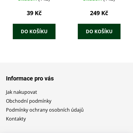
39 Kč
249 Kč
DO KOŠÍKU
DO KOŠÍKU
Z
á
Informace pro vás
p
a
Jak nakupovat
t
Obchodní podmínky
í
Podmínky ochrany osobních údajů
Kontakty