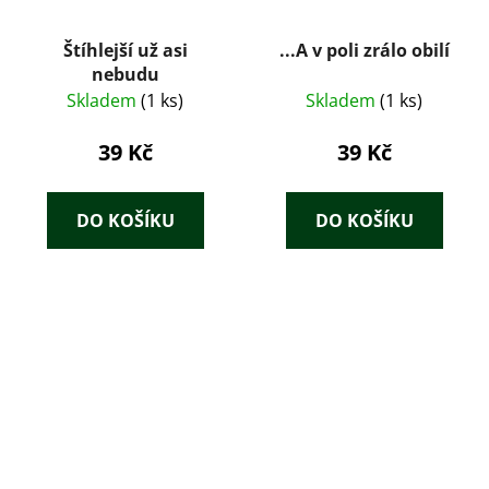
Štíhlejší už asi
...A v poli zrálo obilí
nebudu
Skladem
(1 ks)
Skladem
(1 ks)
39 Kč
39 Kč
DO KOŠÍKU
DO KOŠÍKU