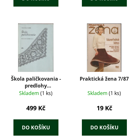
Škola paličkovania -
Praktická žena 7/87
predlohy
paličkovania
Skladem
(1 ks)
Skladem
(1 ks)
499 Kč
19 Kč
DO KOŠÍKU
DO KOŠÍKU