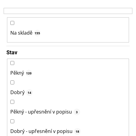
r
o
d
u
k
Na skladě
155
t
ů
Stav
Pěkný
120
Dobrý
14
Pěkný - upřesnění v popisu
3
Dobrý - upřesnění v popisu
18