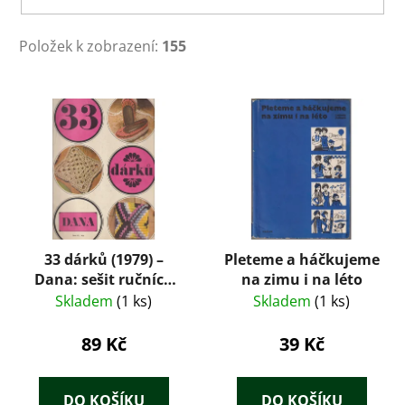
Položek k zobrazení:
155
V
ý
p
i
s
p
r
33 dárků (1979) –
Pleteme a háčkujeme
o
Dana: sešit ručních
na zimu i na léto
d
prací
Skladem
(1 ks)
Skladem
(1 ks)
u
k
89 Kč
39 Kč
t
ů
DO KOŠÍKU
DO KOŠÍKU