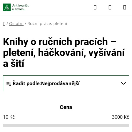
Přejít
Hledat
NÁKUP
na
KOŠÍK
obsah
Domů
/
Ostatní
/
Ruční práce, pletení
Knihy o ručních pracích –
pletení, háčkování, vyšívání
a šití
Ř
Řadit podle:
Nejprodávanější
a
z
e
Cena
n
í
10
Kč
3000
Kč
p