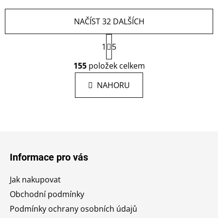
NAČÍST 32 DALŠÍCH
S
1
5
t
r
O
155
položek celkem
á
v
n
l
k
NAHORU
á
o
d
v
a
á
c
n
í
í
Z
p
á
r
Informace pro vás
p
v
a
k
Jak nakupovat
y
t
Obchodní podmínky
v
í
ý
Podmínky ochrany osobních údajů