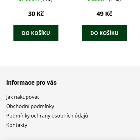
30 Kč
49 Kč
DO KOŠÍKU
DO KOŠÍKU
Z
á
Informace pro vás
p
a
Jak nakupovat
t
Obchodní podmínky
í
Podmínky ochrany osobních údajů
Kontakty