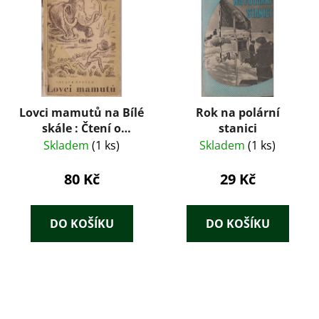
Lovci mamutů na Bílé
Rok na polární
skále : Čtení o
stanici
praobyvatelích země
Skladem
(1 ks)
Skladem
(1 ks)
České
80 Kč
29 Kč
DO KOŠÍKU
DO KOŠÍKU