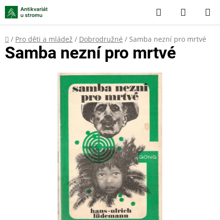
Přejít
Hledat
NÁKUP
na
KOŠÍK
obsah
Domů
/
Pro děti a mládež
/
Dobrodružné
/
Samba nezní pro mrtvé
Samba nezní pro mrtvé