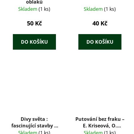
oblaků
Skladem
(1 ks)
Skladem
(1 ks)
50 Kč
40 Kč
DO KOŠÍKU
DO KOŠÍKU
Divy světa :
Putování bez fraku –
fascinující stavby a
E. Kriseová, O.
památky : od Kolosea
Mohyla, V. Miltner
Skladem
(1 ks)
Skladem
(1 ks)