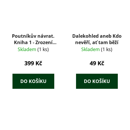
Poutníkův návrat.
Dalekohled aneb Kdo
Kniha 1 - Zrození
nevěří, ať tam běží
poutníkovo
Skladem
(1 ks)
Skladem
(1 ks)
399 Kč
49 Kč
DO KOŠÍKU
DO KOŠÍKU