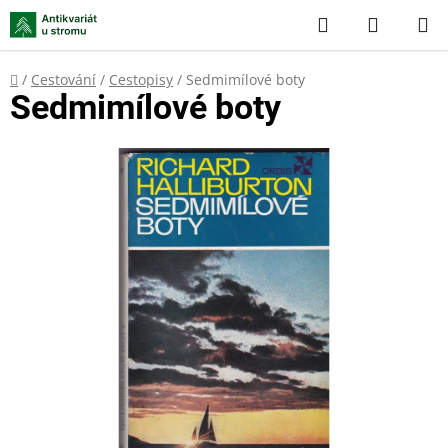
Přejít
Hledat
NÁKUP
na
KOŠÍK
obsah
Domů
/
Cestování
/
Cestopisy
/
Sedmimílové boty
Sedmimílové boty