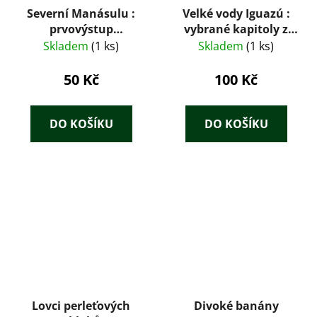
Severní Manásulu :
Velké vody Iguazú :
prvovýstup
vybrané kapitoly z
krkonošské expedice
knihy Tam za řekou
Skladem
(1 ks)
Skladem
(1 ks)
je Argentina
50 Kč
100 Kč
DO KOŠÍKU
DO KOŠÍKU
Lovci perleťových
Divoké banány