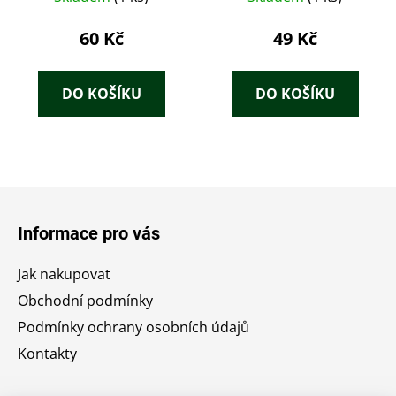
k Tádž Mahal
(1968)
60 Kč
49 Kč
DO KOŠÍKU
DO KOŠÍKU
Z
á
Informace pro vás
p
a
Jak nakupovat
t
Obchodní podmínky
í
Podmínky ochrany osobních údajů
Kontakty