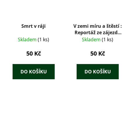
Smrt v ráji
V zemi míru a štěstí :
Reportáž ze zájezdu
delegace Čs. svazu
Skladem
(1 ks)
Skladem
(1 ks)
žen do Sovět. svazu
50 Kč
50 Kč
DO KOŠÍKU
DO KOŠÍKU