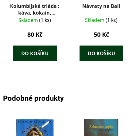
Kolumbijská triáda :
Návraty na Bali
káva, kokain,
smaragdy
Skladem
(1 ks)
Skladem
(1 ks)
80 Kč
50 Kč
DO KOŠÍKU
DO KOŠÍKU
Podobné produkty