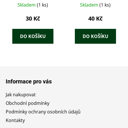
Cesta vroubená
Skladem
(1 ks)
Skladem
(1 ks)
hroby
30 Kč
40 Kč
DO KOŠÍKU
DO KOŠÍKU
Z
á
Informace pro vás
p
a
Jak nakupovat
t
Obchodní podmínky
í
Podmínky ochrany osobních údajů
Kontakty