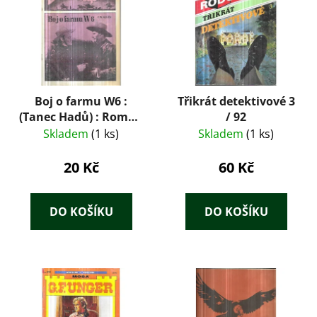
Boj o farmu W6 :
Třikrát detektivové 3
(Tanec Hadů) : Román
/ 92
z Divokého západu
Skladem
(1 ks)
Skladem
(1 ks)
20 Kč
60 Kč
DO KOŠÍKU
DO KOŠÍKU