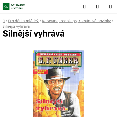
Přejít
Hledat
NÁKUP
na
KOŠÍK
obsah
Domů
/
Pro děti a mládež
/
Karavana, rodokaps, románové novinky
/
Silnější vyhrává
Silnější vyhrává