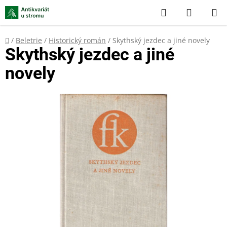
Přejít
Hledat
NÁKUP
na
KOŠÍK
obsah
Domů
/
Beletrie
/
Historický román
/
Skythský jezdec a jiné novely
Skythský jezdec a jiné
novely