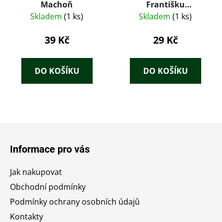
Machoň
Františku
Ferdinandovi - Bruno
Skladem
(1 ks)
Skladem
(1 ks)
Brehm
39 Kč
29 Kč
DO KOŠÍKU
DO KOŠÍKU
Z
á
Informace pro vás
p
a
Jak nakupovat
t
Obchodní podmínky
í
Podmínky ochrany osobních údajů
Kontakty