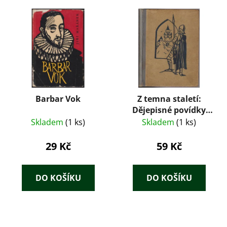
Barbar Vok
Z temna staletí:
Dějepisné povídky
pro mládež – Josef
Skladem
(1 ks)
Skladem
(1 ks)
Žemla (1924)
29 Kč
59 Kč
DO KOŠÍKU
DO KOŠÍKU