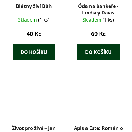
Blázny živí Bůh
Óda na bankéře -
Lindsey Davis
Skladem
(1 ks)
Skladem
(1 ks)
40 Kč
69 Kč
DO KOŠÍKU
DO KOŠÍKU
Život pro živé – Jan
Apis a Este: Román o