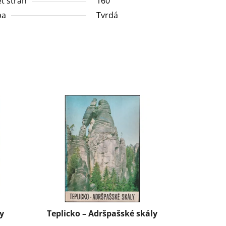
t stran
160
ba
Tvrdá
ky
Teplicko – Adršpašské skály