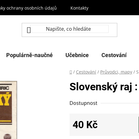
ky ochrany osobních údajů
Kontakty
Populárně-naučné
Učebnice
Cestování
Domů
/
Cestování
/
Průvodci, mapy
/
S
Slovenský raj :
Dostupnost
40 Kč
Měrná cena: