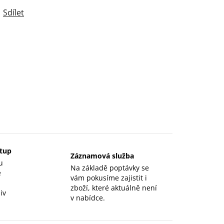
Sdílet
stup
Záznamová služba
u
Na základě poptávky se
e
vám pokusíme zajistit i
zboží, které aktuálně není
iv
v nabídce.