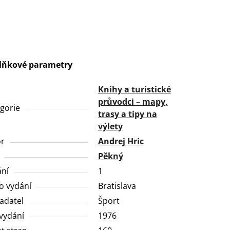
lňkové parametry
Knihy a turistické
průvodci – mapy,
gorie
trasy a tipy na
výlety
or
Andrej Hric
Pěkný
ní
1
o vydání
Bratislava
adatel
Šport
vydání
1976