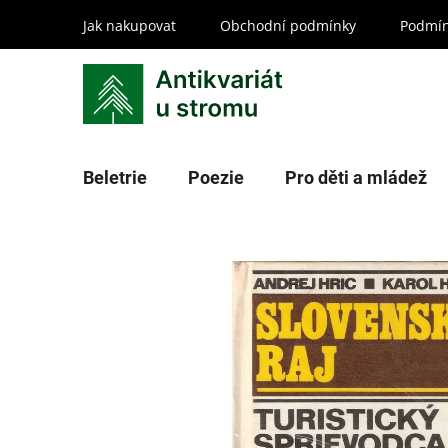
Přejít
Jak nakupovat
Obchodní podmínky
Podmín
na
obsah
Beletrie
Poezie
Pro děti a mládež