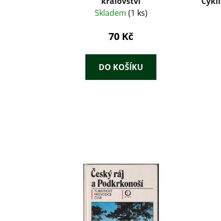
království
Cykli
a p
Skladem
(1 ks)
70 Kč
DO KOŠÍKU