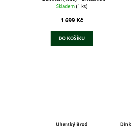
lázeňský průvodce s
Skladem
(1 ks)
litografickou mapou
1 699 Kč
DO KOŠÍKU
Uherský Brod
Dink