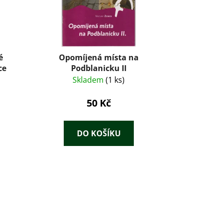
é
Opomíjená místa na
ce
Podblanicku II
Skladem
(1 ks)
50 Kč
DO KOŠÍKU