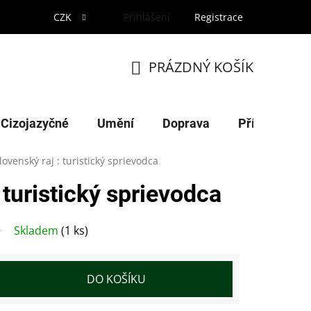
CZK
Přihlášení
Registrace
PRÁZDNÝ KOŠÍK
NÁKUPNÍ
KOŠÍK
Cizojazyčné
Umění
Doprava
Příroda
lovenský raj : turistický sprievodca
 turistický sprievodca
Skladem
(1 ks)
DO KOŠÍKU