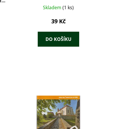
f
om -
Skladem
(1 ks)
na
39 Kč
DO KOŠÍKU