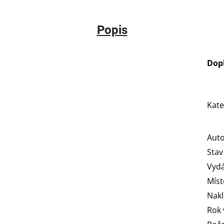
Popis
Dop
Kate
Aut
Stav
Vydá
Míst
Nakl
Rok 