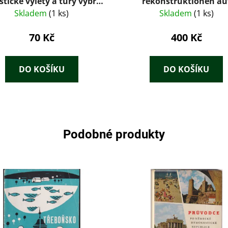
stické výlety a tury vybral
rekonstruktionen au
opsal Rajmund Šnajperk
transparentfolien von R
Skladem
(1 ks)
Skladem
(1 ks)
Pompeji - Villa Adria
70 Kč
400 Kč
DO KOŠÍKU
DO KOŠÍKU
Podobné produkty