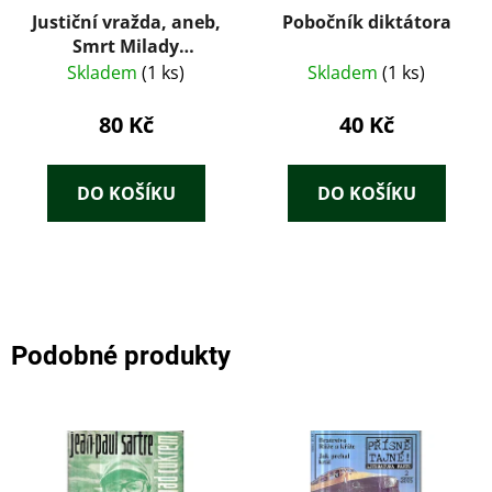
Justiční vražda, aneb,
Pobočník diktátora
Smrt Milady
Horákové
Skladem
(1 ks)
Skladem
(1 ks)
80 Kč
40 Kč
DO KOŠÍKU
DO KOŠÍKU
Podobné produkty