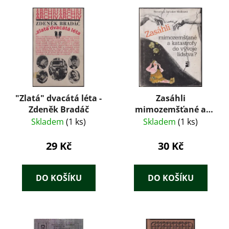
"Zlatá" dvacátá léta -
Zasáhli
Zdeněk Bradáč
mimozemšťané a
katastrofy do vývoje
Skladem
(1 ks)
Skladem
(1 ks)
lidstva?
29 Kč
30 Kč
DO KOŠÍKU
DO KOŠÍKU