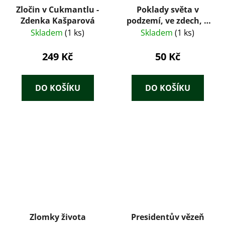
Zločin v Cukmantlu -
Poklady světa v
Zdenka Kašparová
podzemí, ve zdech, v
hlubinách
Skladem
(1 ks)
Skladem
(1 ks)
249 Kč
50 Kč
DO KOŠÍKU
DO KOŠÍKU
Zlomky života
Presidentův vězeň