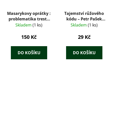
Masarykovy oprátky :
Tajemství růžového
problematika trestu
kódu – Petr Pašek
smrti v období první a
(1970)
Skladem
(1 ks)
Skladem
(1 ks)
druhé
Československé
150 Kč
29 Kč
republiky 1918-1939
DO KOŠÍKU
DO KOŠÍKU