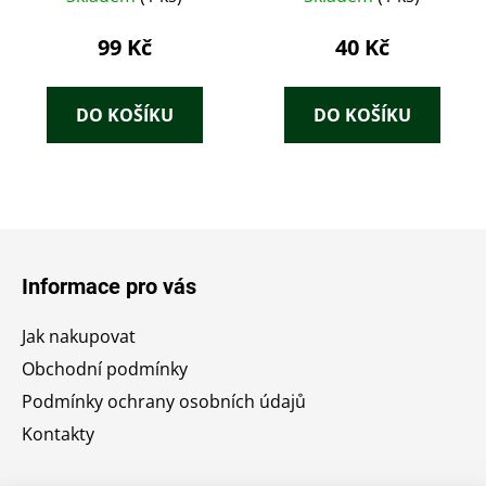
99 Kč
40 Kč
DO KOŠÍKU
DO KOŠÍKU
Z
á
Informace pro vás
p
a
Jak nakupovat
t
Obchodní podmínky
í
Podmínky ochrany osobních údajů
Kontakty