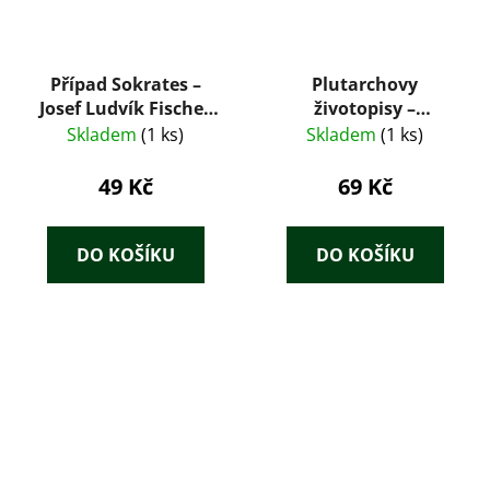
Případ Sokrates –
Plutarchovy
Josef Ludvík Fischer
životopisy –
(1994)
Plútarchos (1940)
Skladem
(1 ks)
Skladem
(1 ks)
49 Kč
69 Kč
DO KOŠÍKU
DO KOŠÍKU