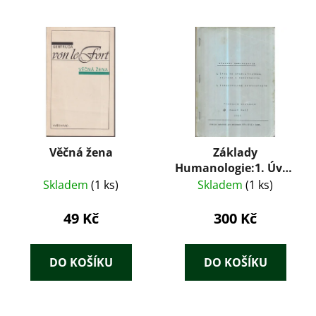
Věčná žena
Základy
Humanologie:1. Úvod
do studia
Skladem
(1 ks)
Skladem
(1 ks)
člověka,kultury a
společnosti
49 Kč
300 Kč
2.Humanistická
antropologie
DO KOŠÍKU
DO KOŠÍKU