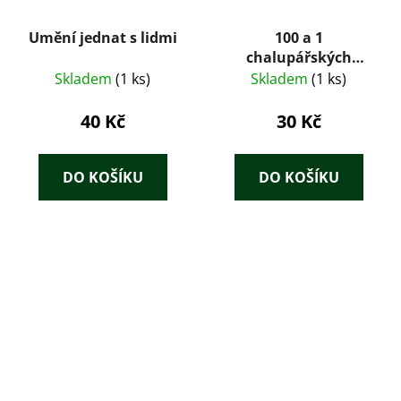
Umění jednat s lidmi
100 a 1
chalupářských
pochoutek
Skladem
(1 ks)
Skladem
(1 ks)
40 Kč
30 Kč
DO KOŠÍKU
DO KOŠÍKU