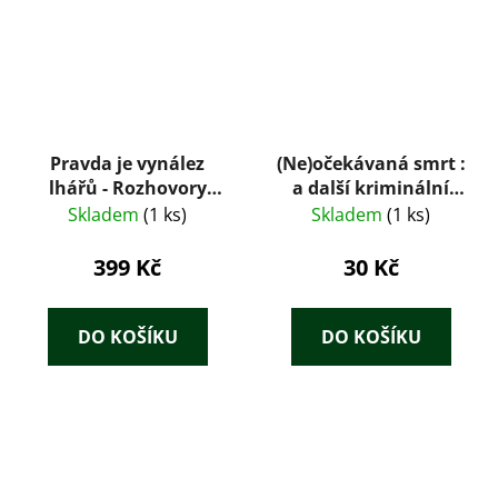
Pravda je vynález
(Ne)očekávaná smrt :
lhářů - Rozhovory
a další kriminální
skeptiků
příběhy
Skladem
(1 ks)
Skladem
(1 ks)
399 Kč
30 Kč
DO KOŠÍKU
DO KOŠÍKU