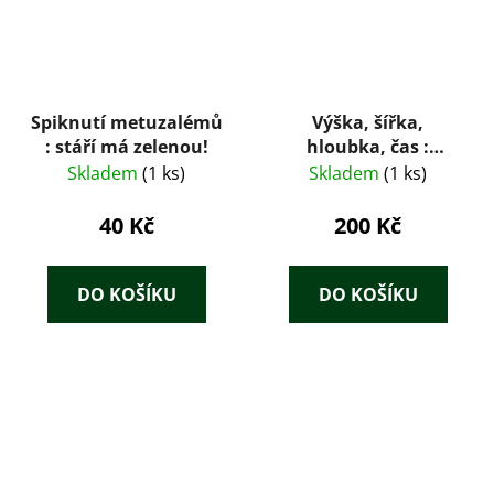
Spiknutí metuzalémů
Výška, šířka,
: stáří má zelenou!
hloubka, čas :
vybrané meditace
Skladem
(1 ks)
Skladem
(1 ks)
filosofické
40 Kč
200 Kč
DO KOŠÍKU
DO KOŠÍKU