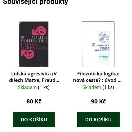
Související produkty
Lidská agresivita (V
Filozofická logika:
dílech Marxe, Freuda
nová cesta? : úvod do
a Lorenze)
transparentní
Skladem
(1 ks)
Skladem
(1 ks)
intenzionální logiky
80 Kč
90 Kč
DO KOŠÍKU
DO KOŠÍKU