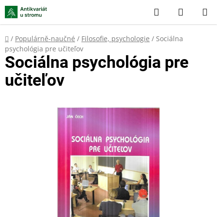
Přejít
Hledat
NÁKUP
na
KOŠÍK
obsah
Domů
/
Populárně-naučné
/
Filosofie, psychologie
/
Sociálna
psychológia pre učiteľov
Sociálna psychológia pre
učiteľov