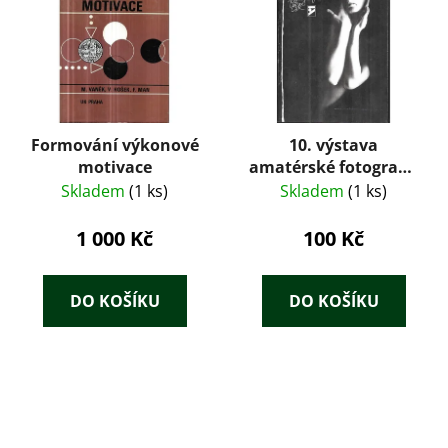
Formování výkonové
10. výstava
motivace
amatérské fotografie
ČSR : festival zájmové
Skladem
(1 ks)
Skladem
(1 ks)
umělecké činnosti na
počest Vítězného
1 000 Kč
100 Kč
února : Krajské
vlastivědné muzeum
Olomouc, 17.9. -
DO KOŠÍKU
DO KOŠÍKU
30.10. 1988 : katalog
výstavy ; redaktorky
katalogu: Ivana
Klimešová, Pavla
Kafková