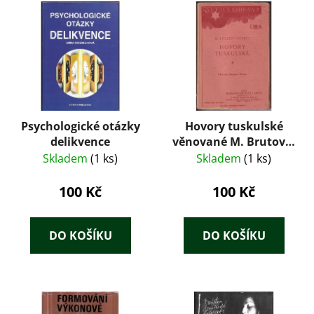
Psychologické otázky
Hovory tuskulské
delikvence
věnované M. Brutovi :
knihy patery
Skladem
(1 ks)
Skladem
(1 ks)
100 Kč
100 Kč
DO KOŠÍKU
DO KOŠÍKU