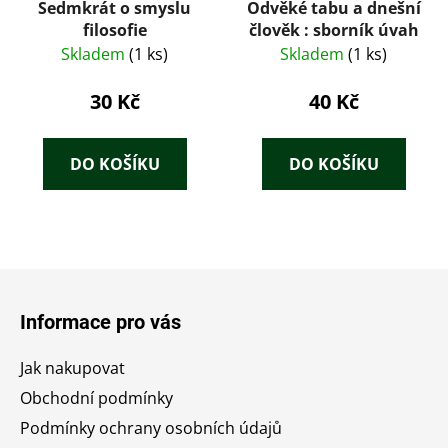
Sedmkrát o smyslu
Odvěké tabu a dnešní
filosofie
člověk : sborník úvah
Skladem
(1 ks)
Skladem
(1 ks)
30 Kč
40 Kč
DO KOŠÍKU
DO KOŠÍKU
Z
á
Informace pro vás
p
a
Jak nakupovat
t
Obchodní podmínky
í
Podmínky ochrany osobních údajů