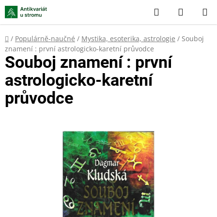
Přejít
Hledat
NÁKUP
na
KOŠÍK
obsah
Domů
/
Populárně-naučné
/
Mystika, esoterika, astrologie
/
Souboj
znamení : první astrologicko-karetní průvodce
Souboj znamení : první
astrologicko-karetní
průvodce