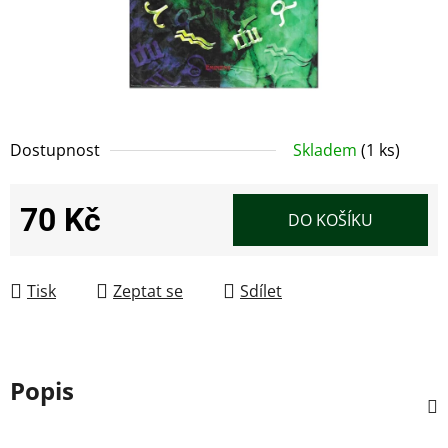
Dostupnost
Skladem
(1 ks)
70 Kč
DO KOŠÍKU
Měrná cena:
Tisk
Zeptat se
Sdílet
Popis