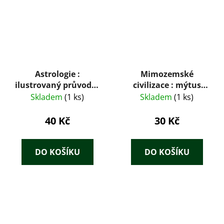
Astrologie :
Mimozemské
ilustrovaný průvodce
civilizace : mýtus
: klíč k pochopení
nebo skutečnost?
Skladem
(1 ks)
Skladem
(1 ks)
lidského osudu
40 Kč
30 Kč
DO KOŠÍKU
DO KOŠÍKU