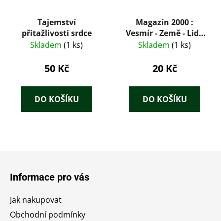
Tajemství
Magazín 2000 :
přitažlivosti srdce
Vesmír - Země - Lidé
11/1995
Skladem
(1 ks)
Skladem
(1 ks)
50 Kč
20 Kč
DO KOŠÍKU
DO KOŠÍKU
Z
á
Informace pro vás
p
a
Jak nakupovat
t
Obchodní podmínky
í