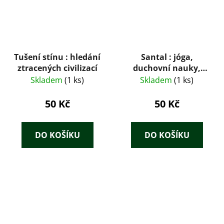
Tušení stínu : hledání
Santal : jóga,
ztracených civilizací
duchovní nauky,
léčitelství, psychická
Skladem
(1 ks)
Skladem
(1 ks)
energie, akupresura,
zdravá výživa, léčivé
50 Kč
50 Kč
rostliny
DO KOŠÍKU
DO KOŠÍKU