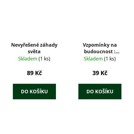
Nevyřešené záhady
Vzpomínky na
světa
budoucnost :
nerozluštěné
Skladem
(1 ks)
Skladem
(1 ks)
hádanky minulosti
89 Kč
39 Kč
DO KOŠÍKU
DO KOŠÍKU