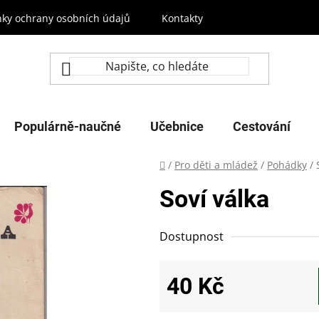
ky ochrany osobních údajů
Kontakty
Populárně-naučné
Učebnice
Cestování
Domů
/
Pro děti a mládež
/
Pohádky
/
Soví válka
Dostupnost
40 Kč
Měrná cena: