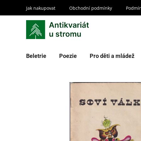
Přejít
Jak nakupovat
Obchodní podmínky
Podmín
na
obsah
Beletrie
Poezie
Pro děti a mládež