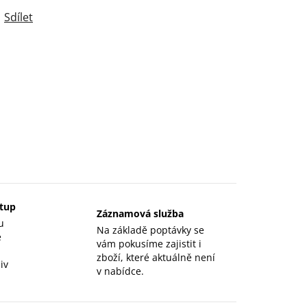
Sdílet
stup
Záznamová služba
u
Na základě poptávky se
e
vám pokusíme zajistit i
zboží, které aktuálně není
iv
v nabídce.