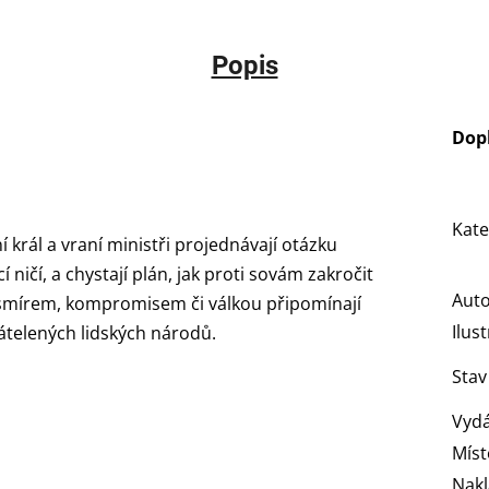
Popis
Dop
Kate
í král a vraní ministři projednávají otázku
 ničí, a chystají plán, jak proti sovám zakročit
Aut
i smírem, kompromisem či válkou připomínají
Ilus
telených lidských národů.
Stav
Vydá
Míst
Nakl