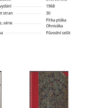
vydání
1968
t stran
30
Pírka ptáka
e, série
Ohniváka
ba
Původní sešit