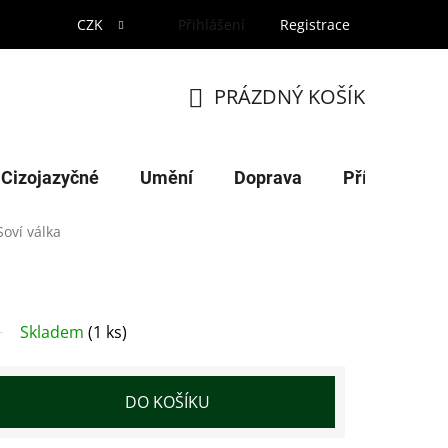
CZK
Přihlášení
Registrace
PRÁZDNÝ KOŠÍK
NÁKUPNÍ
KOŠÍK
Cizojazyčné
Umění
Doprava
Příroda
Soví válka
Skladem
(1 ks)
DO KOŠÍKU