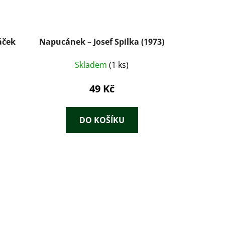
áček
Napucánek – Josef Spilka (1973)
Skladem
(1 ks)
49 Kč
DO KOŠÍKU