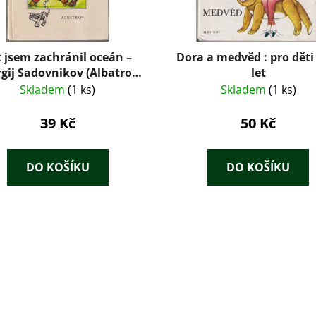
k jsem zachránil oceán –
Dora a medvěd : pro děti
gij Sadovnikov (Albatros,
let
1980)
Skladem
(1 ks)
Skladem
(1 ks)
39 Kč
50 Kč
DO KOŠÍKU
DO KOŠÍKU