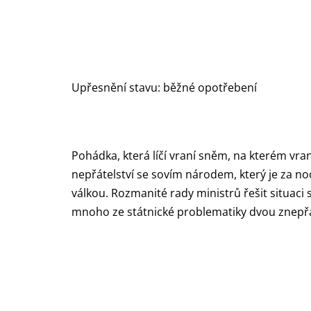
Upřesnění stavu: běžné opotřebení
Pohádka, která líčí vraní sněm, na kterém vran
nepřátelství se sovím národem, který je za nocí
válkou. Rozmanité rady ministrů řešit situac
mnoho ze státnické problematiky dvou znepřá