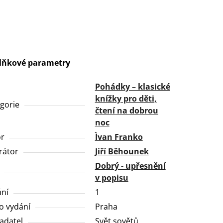
lňkové parametry
Pohádky – klasické
knížky pro děti,
gorie
čtení na dobrou
noc
or
Ìvan Franko
trátor
Jiří Běhounek
Dobrý - upřesnění
v popisu
ní
1
o vydání
Praha
adatel
Svět sovětů