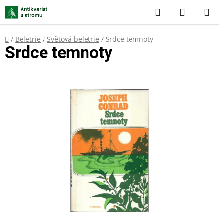
Přejít
Hledat
NÁKUP
na
KOŠÍK
obsah
Domů
/
Beletrie
/
Světová beletrie
/
Srdce temnoty
Srdce temnoty