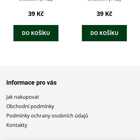
39 Kč
39 Kč
DO KOŠÍKU
DO KOŠÍKU
Z
á
Informace pro vás
p
a
Jak nakupovat
t
Obchodní podmínky
í
Podmínky ochrany osobních údajů
Kontakty