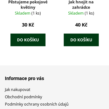
Pěstujeme pokojové
Jak hnojit na
květiny
zahrádce
Skladem
(1 ks)
Skladem
(1 ks)
30 Kč
40 Kč
DO KOŠÍKU
DO KOŠÍKU
Z
á
Informace pro vás
p
a
Jak nakupovat
t
Obchodní podmínky
í
Podmínky ochrany osobních údajů