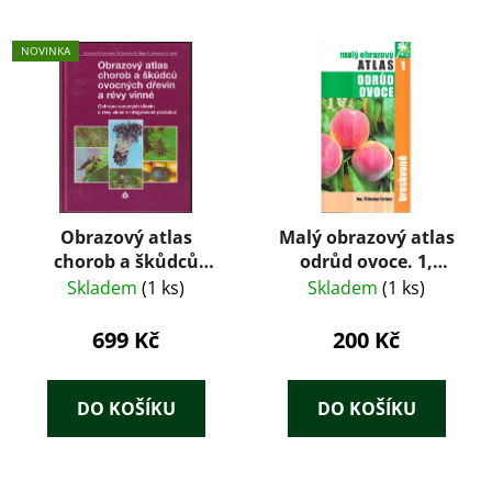
NOVINKA
Obrazový atlas
Malý obrazový atlas
chorob a škůdců
odrůd ovoce. 1,
ovocných dřevin a
Broskvoně
Skladem
(1 ks)
Skladem
(1 ks)
révy vinné – Milan
Hluchý a kol. (Biocont
699 Kč
200 Kč
Laboratory, 1997)
DO KOŠÍKU
DO KOŠÍKU