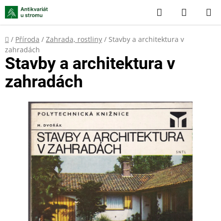
Přejít
Hledat
NÁKUP
na
KOŠÍK
obsah
Domů
/
Příroda
/
Zahrada, rostliny
/
Stavby a architektura v
zahradách
Stavby a architektura v
zahradách