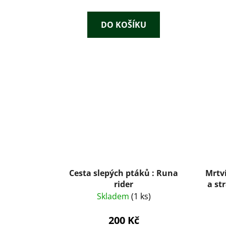
DO KOŠÍKU
Cesta slepých ptáků : Runa
Mrtv
rider
a st
Skladem
(1 ks)
200 Kč