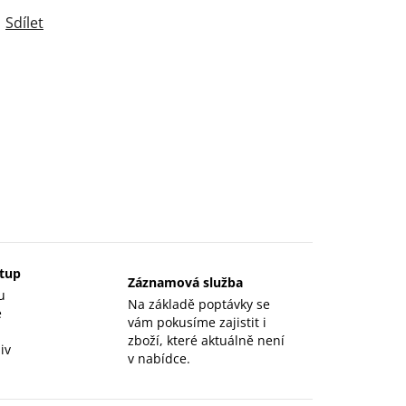
Sdílet
stup
Záznamová služba
u
Na základě poptávky se
e
vám pokusíme zajistit i
zboží, které aktuálně není
iv
v nabídce.