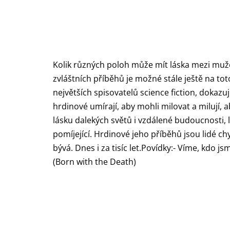
Kolik různých poloh může mít láska mezi muže
zvláštních příběhů je možné stále ještě na tot
největších spisovatelů science fiction, dokazuj
hrdinové umírají, aby mohli milovat a milují,
lásku dalekých světů i vzdálené budoucnosti, l
pomíjející. Hrdinové jeho příběhů jsou lidé chybu
bývá. Dnes i za tisíc let.Povídky:- Víme, kd
(Born with the Death)