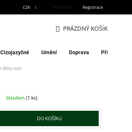
CZK
Přihlášení
Registrace
PRÁZDNÝ KOŠÍK
NÁKUPNÍ
KOŠÍK
Cizojazyčné
Umění
Doprava
Příroda
/
Stíny noci
Skladem
(1 ks)
DO KOŠÍKU