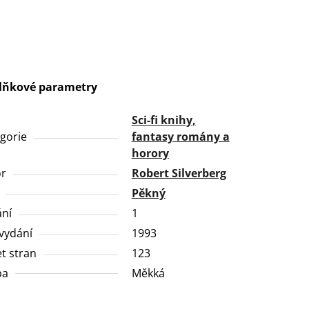
lňkové parametry
Sci-fi knihy,
gorie
fantasy romány a
horory
or
Robert Silverberg
Pěkný
ní
1
vydání
1993
t stran
123
ba
Měkká