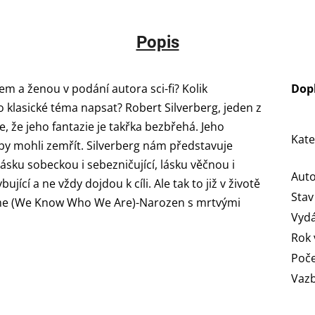
Popis
m a ženou v podání autora sci-fi? Kolik
Dop
o klasické téma napsat? Robert Silverberg, jeden z
e, že jeho fantazie je takřka bezbřehá. Jeho
Kate
 aby mohli zemřít. Silverberg nám představuje
ásku sobeckou i sebezničující, lásku věčnou i
Aut
jící a ne vždy dojdou k cíli. Ale tak to již v životě
Stav
o jsme (We Know Who We Are)-Narozen s mrtvými
Vydá
Rok 
Poče
Vaz