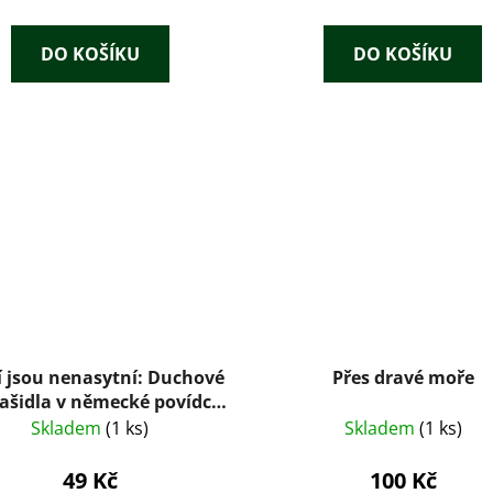
DO KOŠÍKU
DO KOŠÍKU
í jsou nenasytní: Duchové
Přes dravé moře
rašidla v německé povídce
(1991)
Skladem
(1 ks)
Skladem
(1 ks)
49 Kč
100 Kč