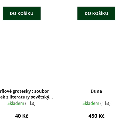
DO KOŠÍKU
DO KOŠÍKU
rílové grotesky : soubor
Duna
ek z literatury sovětských
národů
Skladem
(1 ks)
Skladem
(1 ks)
40 Kč
450 Kč