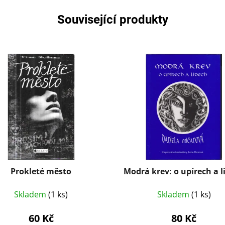
Související produkty
Prokleté město
Modrá krev: o upírech a l
Skladem
(1 ks)
Skladem
(1 ks)
60 Kč
80 Kč