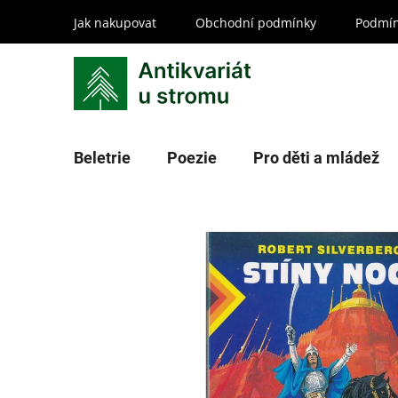
Přejít
Jak nakupovat
Obchodní podmínky
Podmín
na
obsah
Beletrie
Poezie
Pro děti a mládež