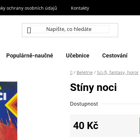
ky ochrany osobních údajů
Kontakty
Populárně-naučné
Učebnice
Cestování
Domů
/
Beletrie
/
Sci-fi, fantasy, horor
Stíny noci
Dostupnost
40 Kč
Měrná cena: