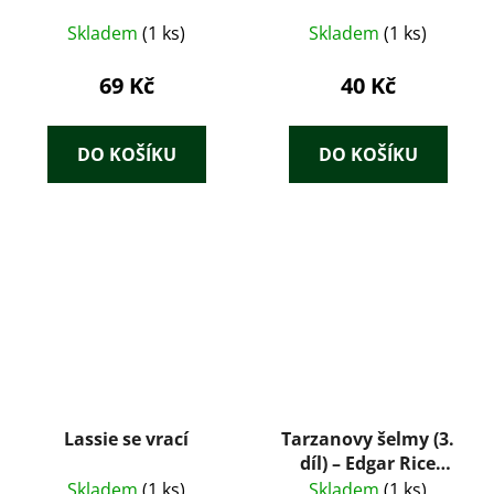
Skladem
(1 ks)
Skladem
(1 ks)
69 Kč
40 Kč
DO KOŠÍKU
DO KOŠÍKU
Lassie se vrací
Tarzanovy šelmy (3.
díl) – Edgar Rice
Burroughs
Skladem
(1 ks)
Skladem
(1 ks)