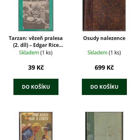
Tarzan: vězeň pralesa
Osudy nalezence
(2. díl) – Edgar Rice
Burroughs
Skladem
(1 ks)
Skladem
(1 ks)
39 Kč
699 Kč
DO KOŠÍKU
DO KOŠÍKU