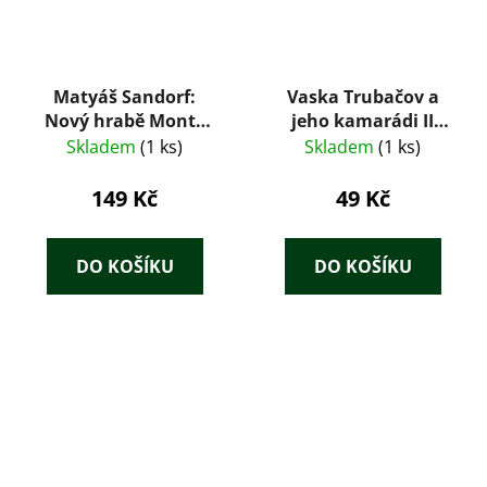
Matyáš Sandorf:
Vaska Trubačov a
Nový hrabě Monte
jeho kamarádi II
Christo I + II – Jules
(1957) – Valentina
Skladem
(1 ks)
Skladem
(1 ks)
Verne (Albatros, 1981)
Osejevová
149 Kč
49 Kč
DO KOŠÍKU
DO KOŠÍKU