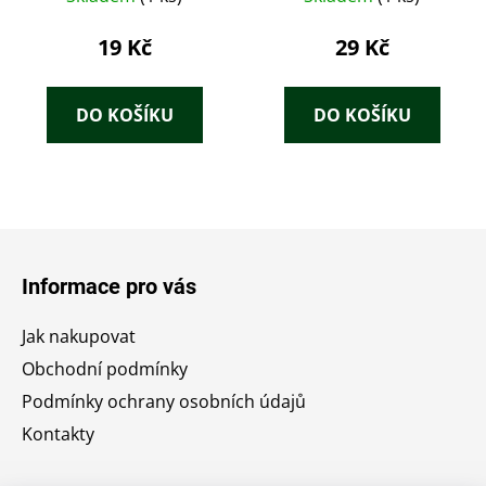
19 Kč
29 Kč
DO KOŠÍKU
DO KOŠÍKU
Z
á
Informace pro vás
p
a
Jak nakupovat
t
Obchodní podmínky
í
Podmínky ochrany osobních údajů
Kontakty