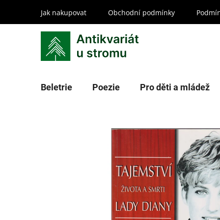
Přejít
Jak nakupovat
Obchodní podmínky
Podmín
na
obsah
Beletrie
Poezie
Pro děti a mládež