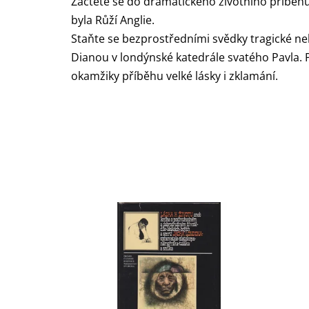
Začtete se do dramatického životního příběhu
byla Růží Anglie.
Staňte se bezprostředními svědky tragické neh
Dianou v londýnské katedrále svatého Pavla. P
okamžiky příběhu velké lásky i zklamání.