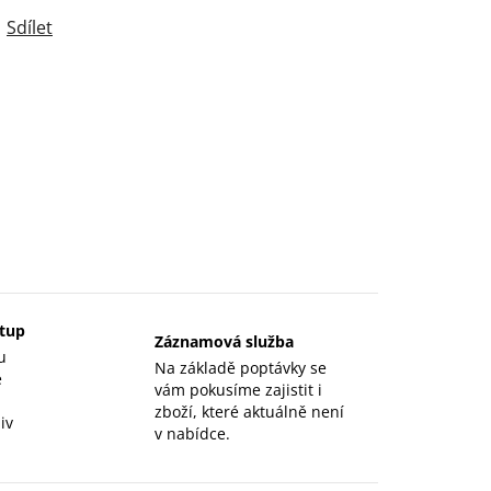
Sdílet
stup
Záznamová služba
u
Na základě poptávky se
e
vám pokusíme zajistit i
zboží, které aktuálně není
iv
v nabídce.