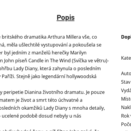
Popis
 britského dramatika Arthura Millera vše, co
Dop
sná, měla ušlechtilé vystupování a pokoušela se
 byl jedním z manželů herečky Marilyn
Kate
n John píseň Candle in The Wind (Svíčka ve větru)-
pohřbu Lady Diany, která zahynula o posledním
Aut
aříži. Stejně jako legendární hollywoodská
Stav
Vydá
y peripetie Dianina životního dramatu. Je pouze
Míst
matem je život a smrt této úchvatné a
Nakl
osledních okamžiků Lady Diany s mnoha detaily,
to ucelené podobě dosud nebyly u nás
Rok 
Poče