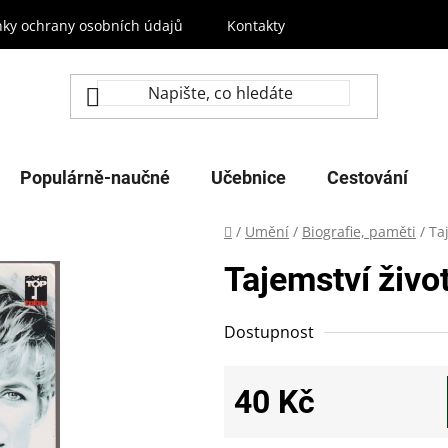
ky ochrany osobních údajů
Kontakty
Populárně-naučné
Učebnice
Cestování
Domů
/
Umění
/
Biografie, paměti
/
Ta
Tajemství živo
Dostupnost
40 Kč
Měrná cena: