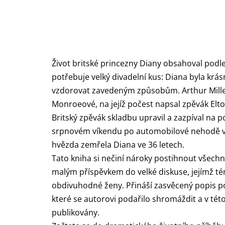
Život britské princezny Diany obsahoval podle
potřebuje velký divadelní kus: Diana byla krá
vzdorovat zavedeným způsobům. Arthur Miller
Monroeové, na jejíž po
čest napsal zpěvák Elto
Britský zpěvák skladbu upravil a zazpíval na 
srpnovém víkendu po automobilové nehodě v P
hvězda zemřela Diana ve 36 letech.
Tato kniha si nečiní nároky postihnout všechn
malým příspěvkem do velké diskuse, jejímž té
obdivuhodné ženy. Přináší zasvěcený popis p
které se autorovi podařilo shromáždit a v té
publikovány.