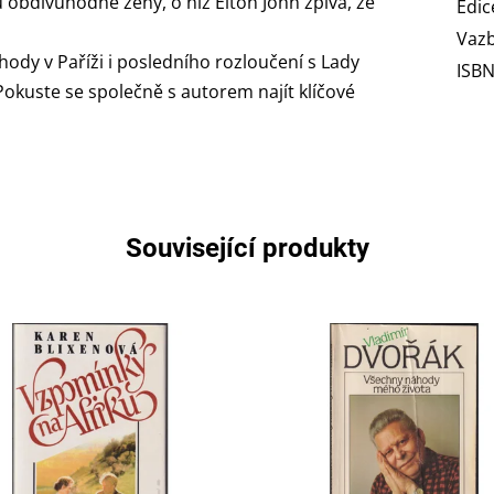
 obdivuhodné ženy, o níž Elton John zpívá, že
Edic
Vaz
ody v Paříži i posledního rozloučení s Lady
ISB
okuste se společně s autorem najít klíčové
Související produkty