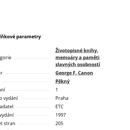
lňkové parametry
Životopisné knihy,
gorie
memoáry a paměti
slavných osobností
or
George F. Canon
Pěkný
ní
1
o vydání
Praha
adatel
ETC
vydání
1997
t stran
205