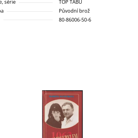
e, série
TOP TABU
ba
Původní brož
N
80-86006-50-6