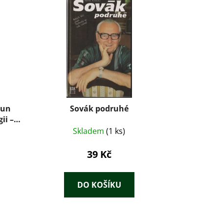
oun
Sovák podruhé
ii –
ahoun
Skladem
(1 ks)
39 Kč
DO KOŠÍKU