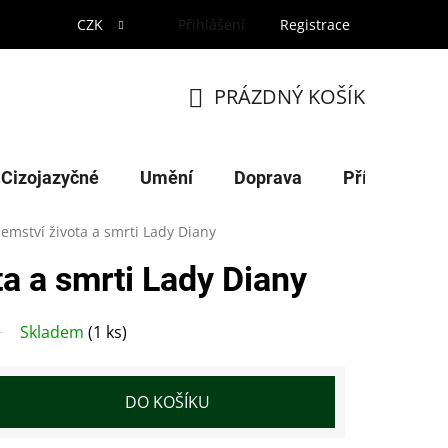
CZK
Přihlášení
Registrace
PRÁZDNÝ KOŠÍK
NÁKUPNÍ
KOŠÍK
Cizojazyčné
Umění
Doprava
Příroda
jemství života a smrti Lady Diany
ta a smrti Lady Diany
Skladem
(1 ks)
DO KOŠÍKU