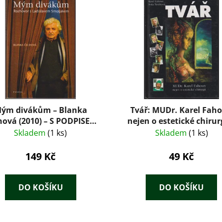
ým divákům – Blanka
Tvář: MUDr. Karel Fah
hová (2010) – S PODPISEM
nejen o estetické chirurg
AUTORKY
Soňa Štroblová, Karel F
Skladem
(1 ks)
Skladem
(1 ks)
(1998)
149 Kč
49 Kč
DO KOŠÍKU
DO KOŠÍKU