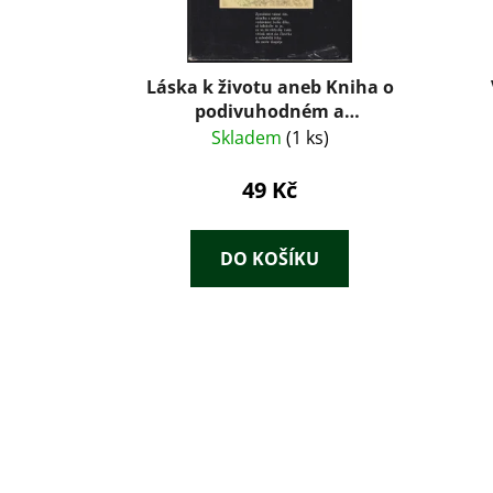
Láska k životu aneb Kniha o
podivuhodném a
dobrodružném životě, díle,
Skladem
(1 ks)
láskách, bojích a smrti Jacka
Londona, spisovatele,
49 Kč
zlatokopa, námořníka, tuláka
a snílka
DO KOŠÍKU