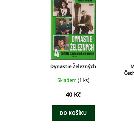
Dynastie Železných
M
Čec
Skladem
(1 ks)
40 Kč
DO KOŠÍKU