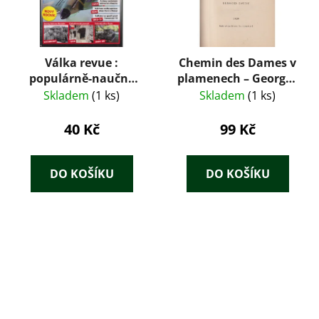
Válka revue :
Chemin des Dames v
populárně-naučný
plamenech – Georges
magazín zaměřený
Gaudy (1929)
Skladem
(1 ks)
Skladem
(1 ks)
na dějiny vojenství 1 -
2 /10
40 Kč
99 Kč
DO KOŠÍKU
DO KOŠÍKU