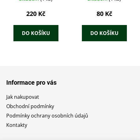
220 Kč
80 Kč
DO KOŠÍKU
DO KOŠÍKU
Z
á
Informace pro vás
p
a
Jak nakupovat
t
Obchodní podmínky
í
Podmínky ochrany osobních údajů
Kontakty