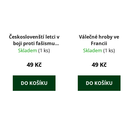
Českoslovenští letci v
Válečné hroby ve
boji proti fašismu
Francii
(1987) – Zdeněk
Skladem
(1 ks)
Skladem
(1 ks)
Šmoldas
49 Kč
49 Kč
DO KOŠÍKU
DO KOŠÍKU