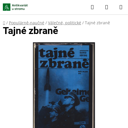
Přejít
Hledat
NÁKUP
na
KOŠÍK
obsah
Domů
/
Populárně-naučné
/
Válečné, politické
/
Tajné zbraně
Tajné zbraně