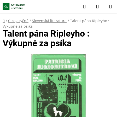
Přejít
Hledat
NÁKUP
na
KOŠÍK
obsah
Domů
/
Cizojazyčné
/
Slovenská literatura
/
Talent pána Ripleyho :
Výkupné za psíka
Talent pána Ripleyho :
Výkupné za psíka