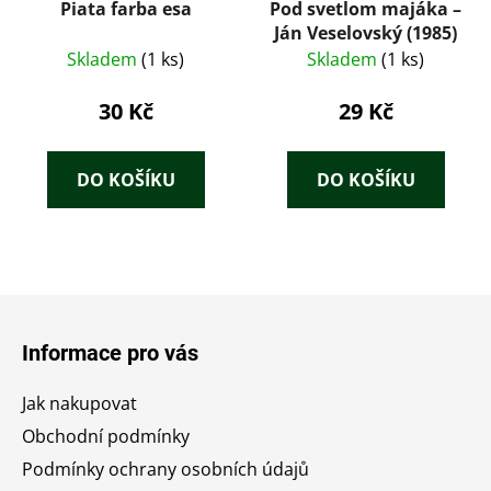
Piata farba esa
Pod svetlom majáka –
Ján Veselovský (1985)
Skladem
(1 ks)
Skladem
(1 ks)
30 Kč
29 Kč
DO KOŠÍKU
DO KOŠÍKU
Z
á
Informace pro vás
p
a
Jak nakupovat
t
Obchodní podmínky
í
Podmínky ochrany osobních údajů