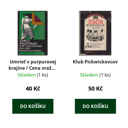
Umrieť v purpurovej
Klub Pickwickovcov
krajine / Cena vraždy
/ Dohodnúť sa so
Skladem
(1 ks)
Skladem
(1 ks)
žralokom
40 Kč
50 Kč
DO KOŠÍKU
DO KOŠÍKU