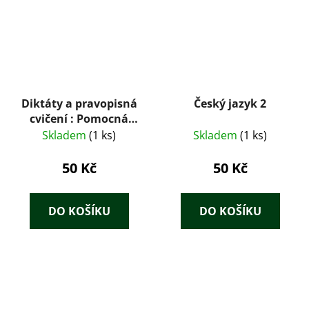
Diktáty a pravopisná
Český jazyk 2
cvičení : Pomocná
kniha pro učitele
Skladem
(1 ks)
Skladem
(1 ks)
jazyka na zákl.
devítileté škole
50 Kč
50 Kč
DO KOŠÍKU
DO KOŠÍKU