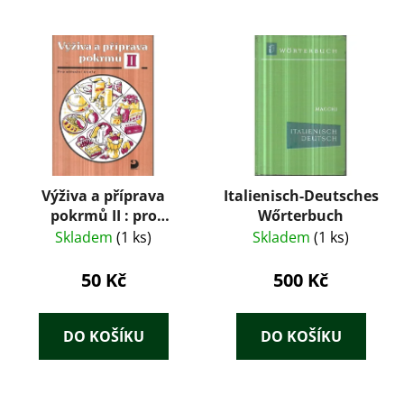
Výživa a příprava
Italienisch-Deutsches
pokrmů II : pro
Wőrterbuch
střední školy
Skladem
(1 ks)
Skladem
(1 ks)
(zejména rodinné)
50 Kč
500 Kč
DO KOŠÍKU
DO KOŠÍKU