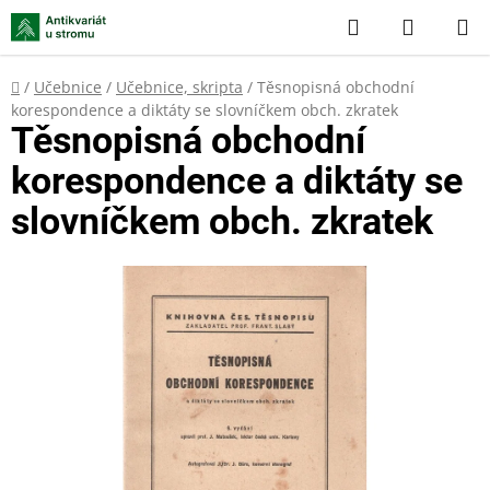
Přejít
Hledat
NÁKUP
na
KOŠÍK
obsah
Domů
/
Učebnice
/
Učebnice, skripta
/
Těsnopisná obchodní
korespondence a diktáty se slovníčkem obch. zkratek
Těsnopisná obchodní
korespondence a diktáty se
slovníčkem obch. zkratek