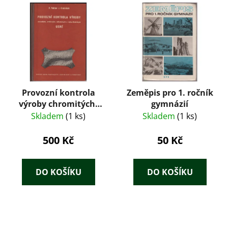
Provozní kontrola
Zeměpis pro 1. ročník
výroby chromitých,
gymnázií
svrškových,
Skladem
(1 ks)
Skladem
(1 ks)
oděvnických a
rukavičkářských usní
500 Kč
50 Kč
: Určeno techn.,
mistrům a dělníkům
... v koželužském
DO KOŠÍKU
DO KOŠÍKU
prům. ... učeb.
pomůcka pro odb. a
záv. školy práce