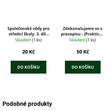
Společenské vědy pro
Zdokonalujeme se v
střední školy. 3. díl -
pravopisu : (Praktická
pracovní sešit
cvičebnice s klíčem k
Skladem
(1 ks)
Skladem
(1 ks)
samostatné práci)
20 Kč
50 Kč
DO KOŠÍKU
DO KOŠÍKU
Podobné produkty