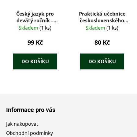
Český jazyk pro
Praktická učebnice
devátý ročník –
československého
Přemysl Hauser,
těsnopisu
Skladem
(1 ks)
Skladem
(1 ks)
Bohumil Sedláček,
Vladimír Staněk (SPN,
99 Kč
80 Kč
1974)
DO KOŠÍKU
DO KOŠÍKU
Z
á
Informace pro vás
p
a
Jak nakupovat
t
Obchodní podmínky
í