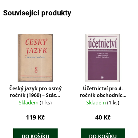
Související produkty
Český jazyk pro osmý
Účetnictví pro 4.
ročník (1960) – Státní
ročník obchodních
pedagogické
akademií
Skladem
(1 ks)
Skladem
(1 ks)
nakladatelství
119 Kč
40 Kč
DO KOŠÍKU
DO KOŠÍKU