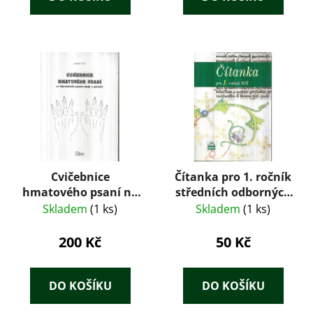
Cvičebnice
Čítanka pro 1. ročník
hmatového psaní na
středních odborných
klávesnicích psacích
škol
Skladem
(1 ks)
Skladem
(1 ks)
strojů a počítačů
200 Kč
50 Kč
DO KOŠÍKU
DO KOŠÍKU