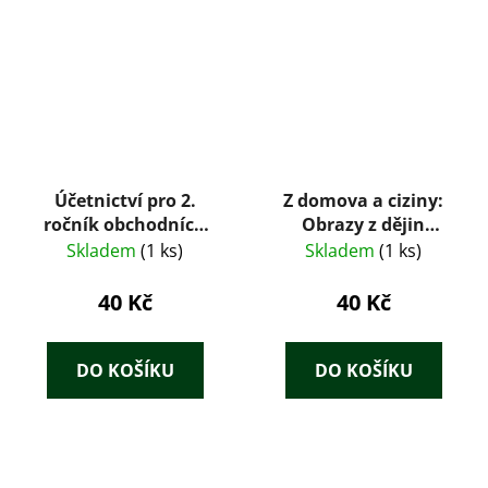
Účetnictví pro 2.
Z domova a ciziny:
ročník obchodních
Obrazy z dějin
akademií
středověkých a
Skladem
(1 ks)
Skladem
(1 ks)
novověkých pro nižší
třídy škol středních -
40 Kč
40 Kč
III. díl
DO KOŠÍKU
DO KOŠÍKU