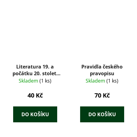
Literatura 19. a
Pravidla českého
počátku 20. století
pravopisu
(od romantiků po
Skladem
(1 ks)
Skladem
(1 ks)
buřiče)
40 Kč
70 Kč
DO KOŠÍKU
DO KOŠÍKU