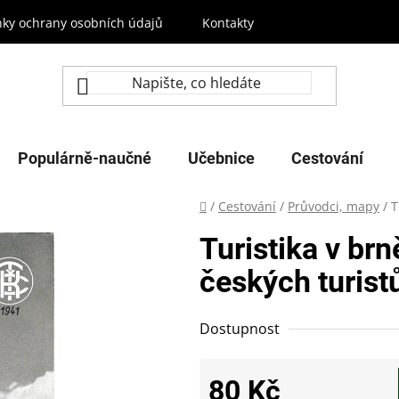
ky ochrany osobních údajů
Kontakty
Populárně-naučné
Učebnice
Cestování
Domů
/
Cestování
/
Průvodci, mapy
/
T
Turistika v br
českých turist
Dostupnost
80 Kč