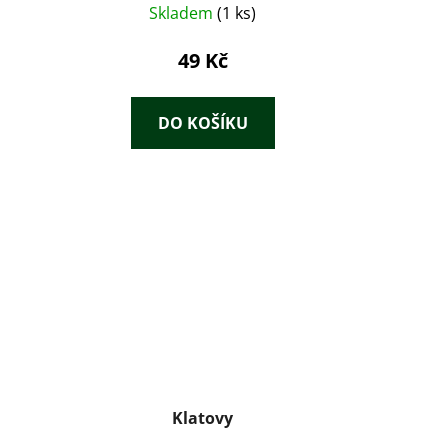
zajímavostech
Skladem
(1 ks)
49 Kč
DO KOŠÍKU
Klatovy