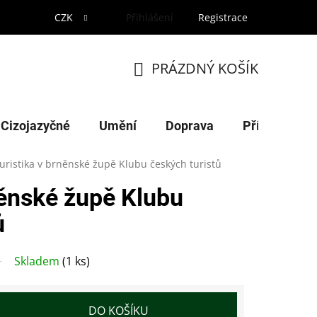
CZK
Přihlášení
Registrace
PRÁZDNÝ KOŠÍK
NÁKUPNÍ
KOŠÍK
Cizojazyčné
Umění
Doprava
Příroda
uristika v brněnské župě Klubu českých turistů
něnské župě Klubu
ů
Skladem
(1 ks)
DO KOŠÍKU