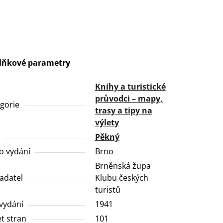
lňkové parametry
Knihy a turistické
průvodci – mapy,
gorie
trasy a tipy na
výlety
Pěkný
o vydání
Brno
Brněnská župa
adatel
Klubu českých
turistů
vydání
1941
t stran
101