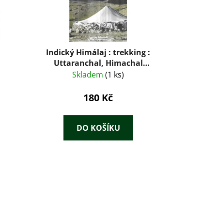
Indický Himálaj : trekking :
Uttaranchal, Himachal
Pradesh, Ladakh : podrobné a
Skladem
(1 ks)
přehledné informace o historii,
kultuře, přírodě a turistickém
180 Kč
zázemí himalájské části Indie
DO KOŠÍKU