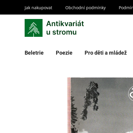
Přejít
Jak nakupovat
Obchodní podmínky
Podmín
na
obsah
Beletrie
Poezie
Pro děti a mládež