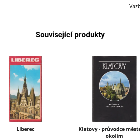
Vaz
Související produkty
Liberec
Klatovy - průvodce měst
okolím