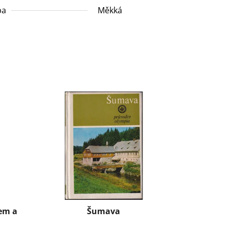
ba
Měkká
em a
Šumava