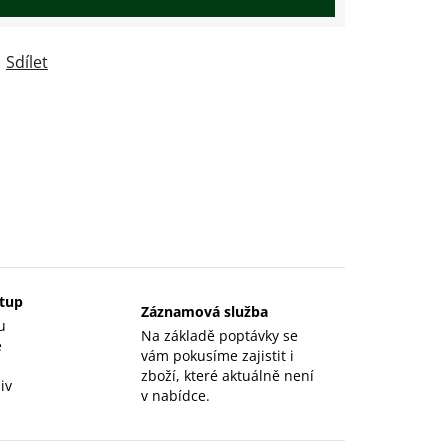
Sdílet
stup
Záznamová služba
u
Na základě poptávky se
e
vám pokusíme zajistit i
zboží, které aktuálně není
iv
v nabídce.