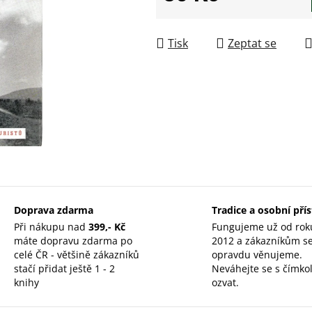
Měrná cena:
Tisk
Zeptat se
Doprava zdarma
Tradice a osobní pří
Při nákupu nad
399,- Kč
Fungujeme už od rok
máte dopravu zdarma po
2012 a zákazníkům s
celé ČR - většině zákazníků
opravdu věnujeme.
stačí přidat ještě 1 - 2
Neváhejte se s čímkol
knihy
ozvat.