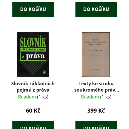
DO KOŠÍKU
DO KOŠÍKU
Slovník základních
Texty ke studiu
pojmů z práva
soukromého práva
římského (1932) –
Skladem
(1 ks)
Skladem
(1 ks)
Otakar Sommer
60 Kč
399 Kč
DO KOŠÍKU
DO KOŠÍKU