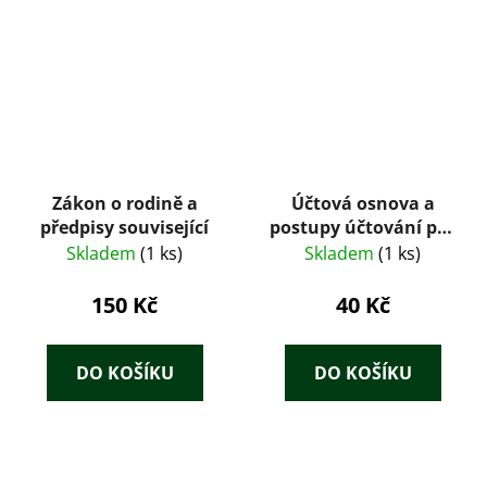
Zákon o rodině a
Účtová osnova a
předpisy související
postupy účtování pro
podnikatele
Skladem
(1 ks)
Skladem
(1 ks)
150 Kč
40 Kč
DO KOŠÍKU
DO KOŠÍKU