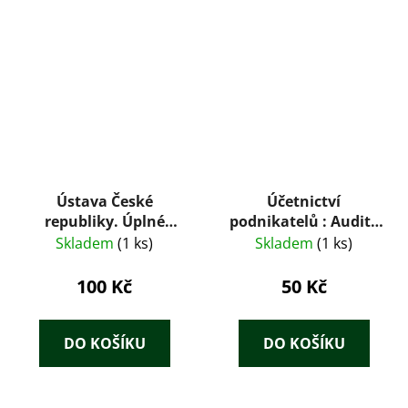
Ústava České
Účetnictví
republiky. Úplné
podnikatelů : Audit :
znění : Číslo 237 :
k 1.1.2017
Skladem
(1 ks)
Skladem
(1 ks)
Listina základních
práv a svobod. (Podle
100 Kč
50 Kč
stavu k 16.10.2000)
DO KOŠÍKU
DO KOŠÍKU