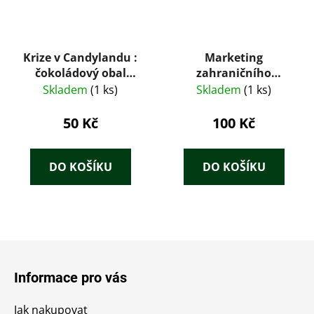
Krize v Candylandu :
Marketing
čokoládový obal
zahraničního
rodinného klanu
obchodu : Manuál
Skladem
(1 ks)
Skladem
(1 ks)
Marsů se rozpouští
českého exportéra.
Díl 1
50 Kč
100 Kč
DO KOŠÍKU
DO KOŠÍKU
Z
á
Informace pro vás
p
a
Jak nakupovat