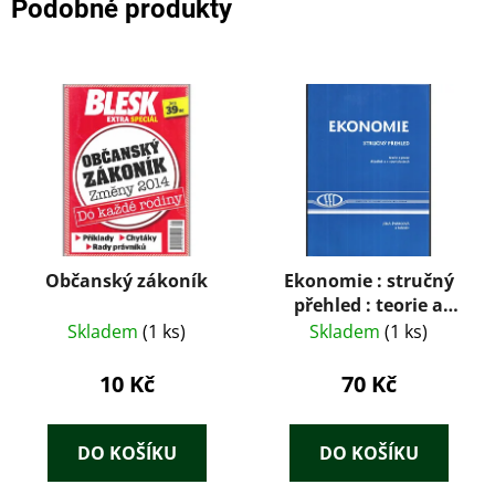
Podobné produkty
Občanský zákoník
Ekonomie : stručný
přehled : teorie a
praxe aktuálně a v
Skladem
(1 ks)
Skladem
(1 ks)
souvislostech
10 Kč
70 Kč
DO KOŠÍKU
DO KOŠÍKU