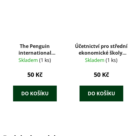
The Penguin
Účetnictví pro střední
international
ekonomické školy,
dictionary of finance
obor všeobecná
Skladem
(1 ks)
Skladem
(1 ks)
ekonomika
50 Kč
50 Kč
DO KOŠÍKU
DO KOŠÍKU