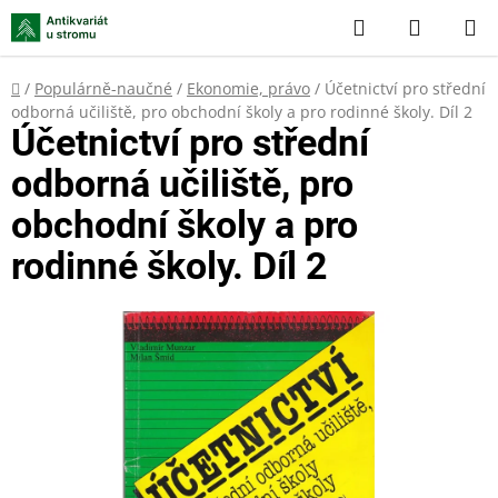
Přejít
Hledat
NÁKUP
na
KOŠÍK
obsah
Domů
/
Populárně-naučné
/
Ekonomie, právo
/
Účetnictví pro střední
odborná učiliště, pro obchodní školy a pro rodinné školy. Díl 2
Účetnictví pro střední
odborná učiliště, pro
obchodní školy a pro
rodinné školy. Díl 2