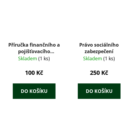
Příručka finančního a
Právo sociálního
pojišťovacího
zabezpečení
poradce : jak získávat
Skladem
(1 ks)
Skladem
(1 ks)
klienty
100 Kč
250 Kč
DO KOŠÍKU
DO KOŠÍKU