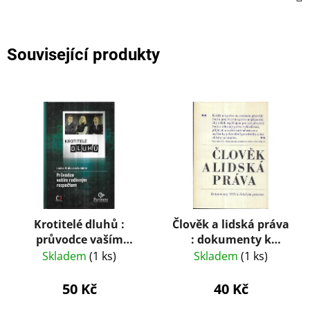
Související produkty
Krotitelé dluhů :
Člověk a lidská práva
průvodce vaším
: dokumenty k
rodinným rozpočtem
lidským právům
Skladem
(1 ks)
Skladem
(1 ks)
50 Kč
40 Kč