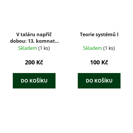
V taláru napříč
Teorie systémů I
dobou: 13. komnata
české justice
Skladem
(1 ks)
Skladem
(1 ks)
200 Kč
100 Kč
DO KOŠÍKU
DO KOŠÍKU