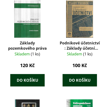
Základy
Podnikové účetnictví
pozemkového práva
: Základy účetní
techniky a organisace
Skladem
(1 ks)
Skladem
(1 ks)
s příklady
120 Kč
100 Kč
DO KOŠÍKU
DO KOŠÍKU