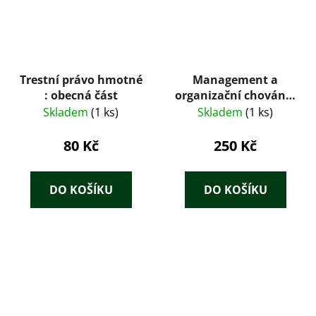
Trestní právo hmotné
Management a
: obecná část
organizační chování :
manažerské chování
Skladem
(1 ks)
Skladem
(1 ks)
a zvyšování
efektivity, řízení
80 Kč
250 Kč
jednotlivců a skupin,
manažerské role a
styly, moc a vliv v
DO KOŠÍKU
DO KOŠÍKU
řízení organizací