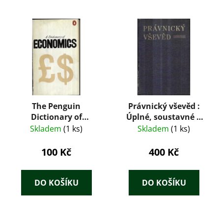
The Penguin
Právnický vševěd :
Dictionary of
Úplné, soustavné a
Economics
každému
Skladem
(1 ks)
Skladem
(1 ks)
srozumitelné uvedení
do všech otázek z
100 Kč
400 Kč
oboru práva,
soudního řízení atd. :
Vzorce smluv, žalob
DO KOŠÍKU
DO KOŠÍKU
atd. II. díl