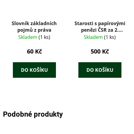
Slovník základních
Starosti s papírovými
pojmů z práva
penězi ČSR za 2.
světové války. Díl 1,
Skladem
(1 ks)
Skladem
(1 ks)
Poukázky 1944 a
různá měnová
60 Kč
500 Kč
opatření
DO KOŠÍKU
DO KOŠÍKU
Podobné produkty