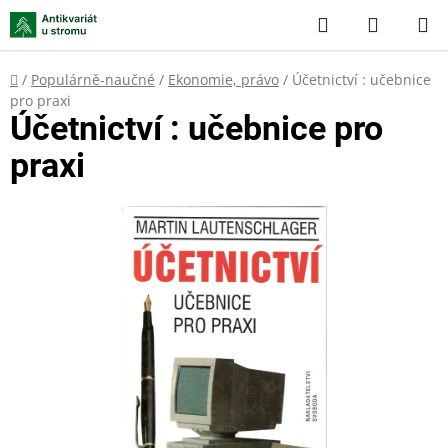
Přejít
Hledat
NÁKUP
na
KOŠÍK
obsah
Domů
/
Populárně-naučné
/
Ekonomie, právo
/
Účetnictví : učebnice
pro praxi
Účetnictví : učebnice pro
praxi