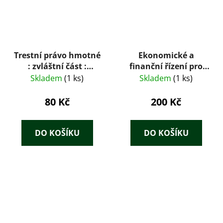
Trestní právo hmotné
Ekonomické a
: zvláštní část :
finanční řízení pro
(vybrané skutkové
neekonomy
Skladem
(1 ks)
Skladem
(1 ks)
podstaty trestných
činů zvláštní části
80 Kč
200 Kč
trestního zákona a
související i
nekorespondující
DO KOŠÍKU
DO KOŠÍKU
přestupky)