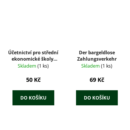
Účetnictví pro střední
Der bargeldlose
ekonomické školy,
Zahlungsverkehr
obor všeobecná
Skladem
(1 ks)
Skladem
(1 ks)
ekonomika
50 Kč
69 Kč
DO KOŠÍKU
DO KOŠÍKU