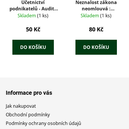
Účetnictví
Neznalost zákona
podnikatelů - Audit -
neomlouvá :
podle stavu k
průvodce džunglí
Skladem
(1 ks)
Skladem
(1 ks)
9.1.2017m
zákonů. 2
50 Kč
80 Kč
DO KOŠÍKU
DO KOŠÍKU
Z
á
Informace pro vás
p
a
Jak nakupovat
t
Obchodní podmínky
í
Podmínky ochrany osobních údajů