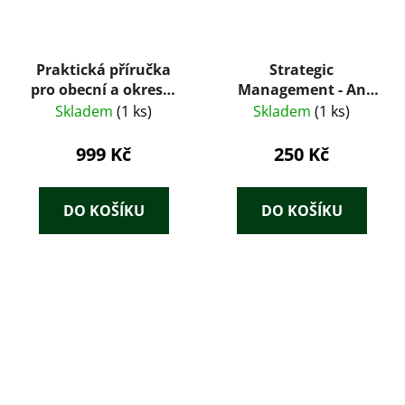
Praktická příručka
Strategic
pro obecní a okresní
Management - An
funkcionáře - výklad
Integrated Approach
Skladem
(1 ks)
Skladem
(1 ks)
zákonů a nařízení ze
všech oborů
999 Kč
250 Kč
samosprávy obecní a
okresní s pokyny a
vzorci
DO KOŠÍKU
DO KOŠÍKU