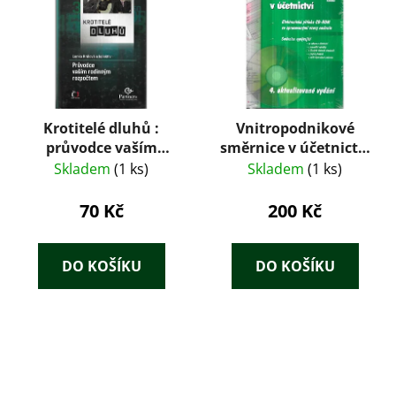
Krotitelé dluhů :
Vnitropodnikové
průvodce vaším
směrnice v účetnictví
rodinným rozpočtem
+ CD
Skladem
(1 ks)
Skladem
(1 ks)
70 Kč
200 Kč
DO KOŠÍKU
DO KOŠÍKU