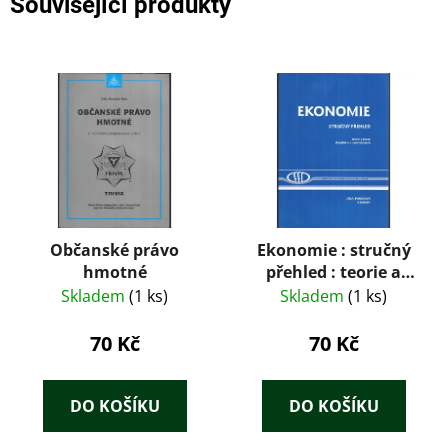
Související produkty
Občanské právo
Ekonomie : stručný
hmotné
přehled : teorie a
praxe aktuálně a v
Skladem
(1 ks)
Skladem
(1 ks)
souvislostech
70 Kč
70 Kč
DO KOŠÍKU
DO KOŠÍKU