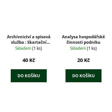
Archivnictví a spisová
Analysa hospodářské
služba : Skartační
činnosti podniku
řízení : zákon,
Skladem
(1 ks)
Skladem
(1 ks)
vyhlášky, nařízení
vlády : podle stavu k
40 Kč
20 Kč
1.1.2015
DO KOŠÍKU
DO KOŠÍKU