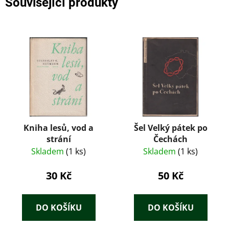
Související produkty
Kniha lesů, vod a
Šel Velký pátek po
strání
Čechách
Skladem
(1 ks)
Skladem
(1 ks)
30 Kč
50 Kč
DO KOŠÍKU
DO KOŠÍKU