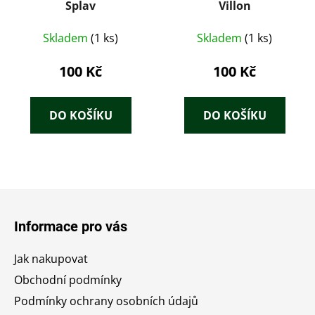
Splav
Villon
Skladem
(1 ks)
Skladem
(1 ks)
100 Kč
100 Kč
DO KOŠÍKU
DO KOŠÍKU
Z
á
Informace pro vás
p
a
Jak nakupovat
t
Obchodní podmínky
í
Podmínky ochrany osobních údajů