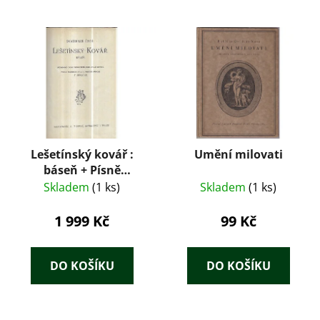
Lešetínský kovář :
Umění milovati
báseň + Písně
kosmické
Skladem
(1 ks)
Skladem
(1 ks)
1 999 Kč
99 Kč
DO KOŠÍKU
DO KOŠÍKU