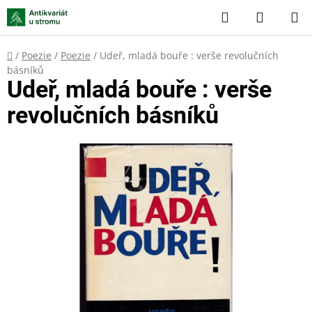
Přejít
Hledat
NÁKUP
na
KOŠÍK
obsah
Domů
/
Poezie
/
Poezie
/
Udeř, mladá bouře : verše revolučních
básníků
Udeř, mladá bouře : verše
revolučních básníků