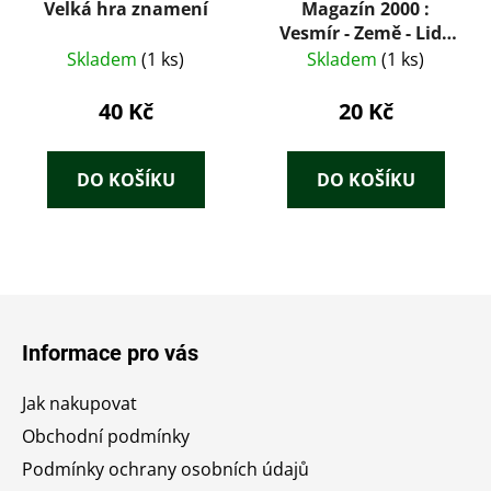
Velká hra znamení
Magazín 2000 :
Vesmír - Země - Lidé
12 / 95
Skladem
(1 ks)
Skladem
(1 ks)
40 Kč
20 Kč
DO KOŠÍKU
DO KOŠÍKU
Z
á
Informace pro vás
p
a
Jak nakupovat
t
Obchodní podmínky
í
Podmínky ochrany osobních údajů