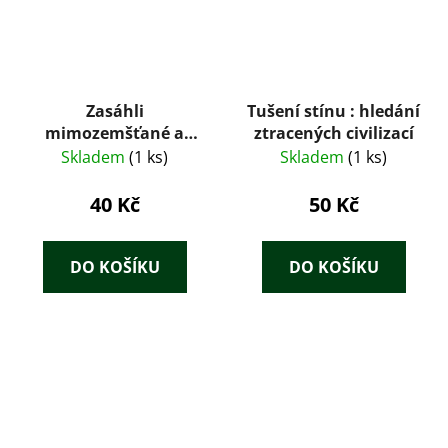
Zasáhli
Tušení stínu : hledání
mimozemšťané a
ztracených civilizací
katastrofy do vývoje
Skladem
(1 ks)
Skladem
(1 ks)
lidstva?
40 Kč
50 Kč
DO KOŠÍKU
DO KOŠÍKU