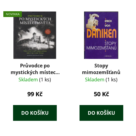
NOVINKA
Průvodce po
Stopy
mystických místech
mimozemšťanů
světa – Sarah
Skladem
(1 ks)
Skladem
(1 ks)
Bartlettová (Slovart,
2015)
99 Kč
50 Kč
DO KOŠÍKU
DO KOŠÍKU