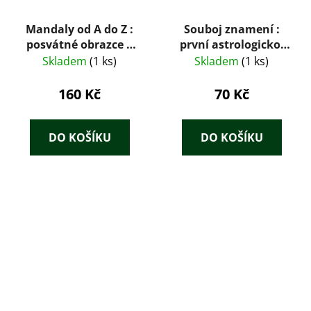
Mandaly od A do Z :
Souboj znamení :
posvátné obrazce k
první astrologicko-
harmonizaci energie
karetní průvodce
Skladem
(1 ks)
Skladem
(1 ks)
a životní síly
160 Kč
70 Kč
DO KOŠÍKU
DO KOŠÍKU