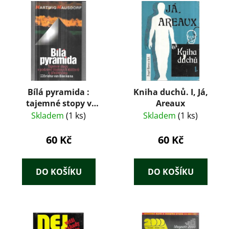
Bílá pyramida :
Kniha duchů. I, Já,
tajemné stopy v
Areaux
podzemí tibetských
Skladem
(1 ks)
Skladem
(1 ks)
klášterů
60 Kč
60 Kč
DO KOŠÍKU
DO KOŠÍKU