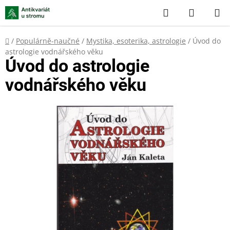
Přejít
Hledat
NÁKUP
na
KOŠÍK
obsah
Domů
/
Populárně-naučné
/
Mystika, esoterika, astrologie
/
Úvod do
astrologie vodnářského věku
Úvod do astrologie
vodnářského věku