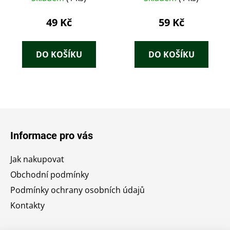
49 Kč
59 Kč
DO KOŠÍKU
DO KOŠÍKU
Z
á
Informace pro vás
p
a
Jak nakupovat
t
Obchodní podmínky
í
Podmínky ochrany osobních údajů
Kontakty