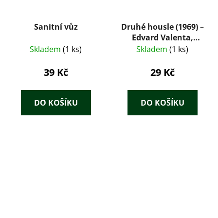
Sanitní vůz
Druhé housle (1969) –
Edvard Valenta,
román o velké cestě
Skladem
(1 ks)
Skladem
(1 ks)
Emila Holuba
39 Kč
29 Kč
DO KOŠÍKU
DO KOŠÍKU