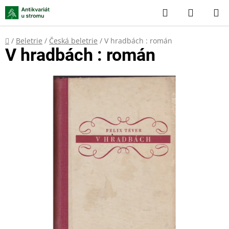
Přejít
Hledat
NÁKUP
na
KOŠÍK
obsah
Domů
/
Beletrie
/
Česká beletrie
/
V hradbách : román
V hradbách : román