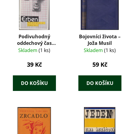
Podivuhodný
Bojovníci života –
oddechový čas
Joža Musil
Richarda Bartoně –
Skladem
(1 ks)
Skladem
(1 ks)
Václav Erben (1988)
39 Kč
59 Kč
DO KOŠÍKU
DO KOŠÍKU