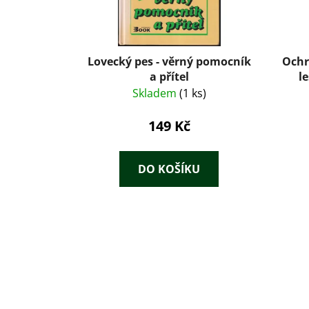
Lovecký pes - věrný pomocník
Ochr
a přítel
l
Skladem
(1 ks)
149 Kč
DO KOŠÍKU