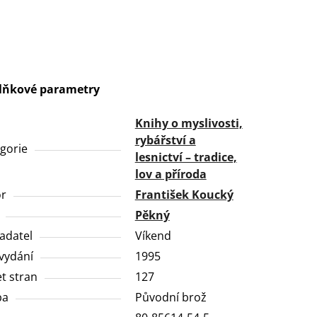
lňkové parametry
Knihy o myslivosti,
rybářství a
gorie
lesnictví – tradice,
lov a příroda
or
František Koucký
Pěkný
adatel
Víkend
vydání
1995
t stran
127
ba
Původní brož