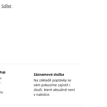
Sdílet
stup
Záznamová služba
u
Na základě poptávky se
e
vám pokusíme zajistit i
zboží, které aktuálně není
iv
v nabídce.