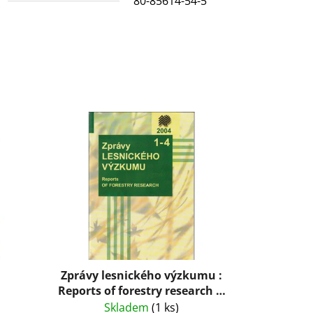
N
80-85614-54-5
Zprávy lesnického výzkumu :
Reports of forestry research 1-
4/2004
Skladem
(1 ks)