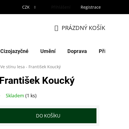
CZK
Přihlášení
Registrace
PRÁZDNÝ KOŠÍK
NÁKUPNÍ
KOŠÍK
Cizojazyčné
Umění
Doprava
Příroda
Ve stínu lesa - František Koucký
- František Koucký
Skladem
(1 ks)
DO KOŠÍKU