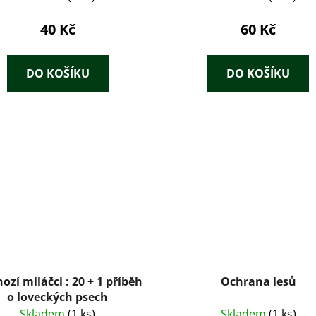
40 Kč
60 Kč
DO KOŠÍKU
DO KOŠÍKU
ozí miláčci : 20 + 1 příběh
Ochrana lesů
o loveckých psech
Skladem
(1 ks)
Skladem
(1 ks)