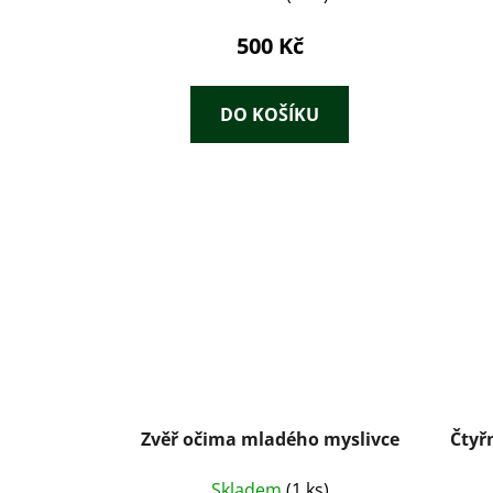
500 Kč
DO KOŠÍKU
Zvěř očima mladého myslivce
Čtyřn
Skladem
(1 ks)