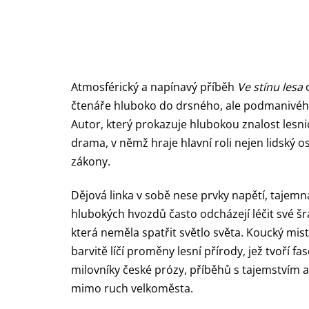
Atmosférický a napínavý příběh
Ve stínu lesa
o
čtenáře hluboko do drsného, ale podmanivého 
Autor, který prokazuje hlubokou znalost lesn
drama, v němž hraje hlavní roli nejen lidský 
zákony.
Dějová linka v sobě nese prvky napětí, tajemn
hlubokých hvozdů často odcházejí léčit své š
která neměla spatřit světlo světa. Koucký mis
barvitě líčí proměny lesní přírody, jež tvoří fa
milovníky české prózy, příběhů s tajemstvím a 
mimo ruch velkoměsta.