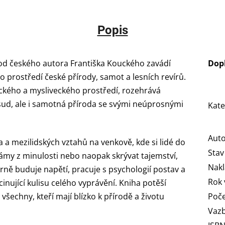
Popis
d českého autora Františka Kouckého zavádí
Dop
prostředí české přírody, samot a lesních revírů.
ického a mysliveckého prostředí, rozehrává
osud, ale i samotná příroda se svými neúprosnými
Kate
Aut
a a mezilidských vztahů na venkově, kde si lidé do
Stav
rámy z minulosti nebo naopak skrývat tajemství,
Nakl
trně buduje napětí, pracuje s psychologií postav a
Rok 
scinující kulisu celého vyprávění. Kniha potěší
všechny, kteří mají blízko k přírodě a životu
Poče
Vaz