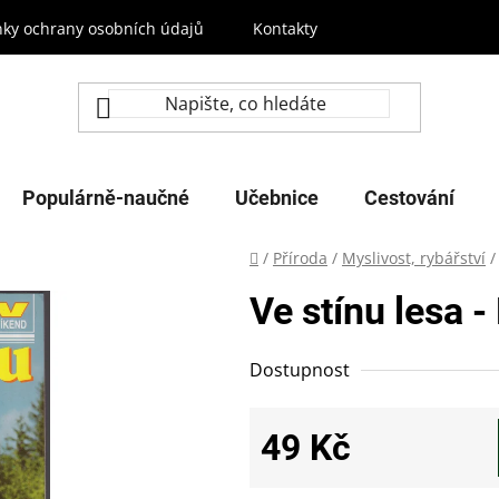
ky ochrany osobních údajů
Kontakty
Populárně-naučné
Učebnice
Cestování
Domů
/
Příroda
/
Myslivost, rybářství
/
Ve stínu lesa 
Dostupnost
49 Kč
Měrná cena: