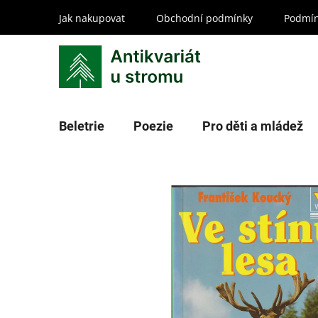
Přejít
Jak nakupovat
Obchodní podmínky
Podmín
na
obsah
Beletrie
Poezie
Pro děti a mládež