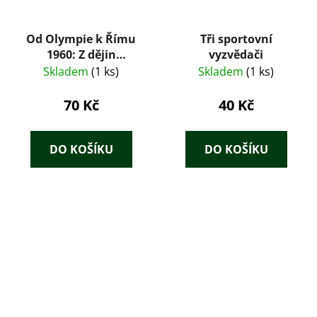
Od Olympie k Římu
Tři sportovní
1960: Z dějin
vyzvědači
olympijských her
Skladem
(1 ks)
Skladem
(1 ks)
70 Kč
40 Kč
DO KOŠÍKU
DO KOŠÍKU