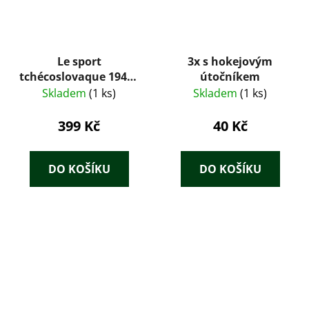
Le sport
3x s hokejovým
tchécoslovaque 1945–
útočníkem
1955 – Armour Milne
Skladem
(1 ks)
Skladem
(1 ks)
399 Kč
40 Kč
DO KOŠÍKU
DO KOŠÍKU