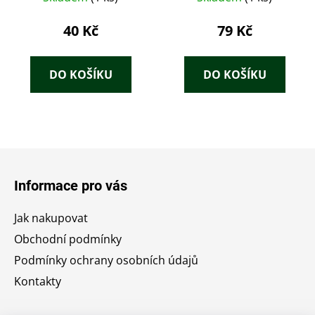
40 Kč
79 Kč
DO KOŠÍKU
DO KOŠÍKU
Z
á
Informace pro vás
p
a
Jak nakupovat
t
Obchodní podmínky
í
Podmínky ochrany osobních údajů
Kontakty