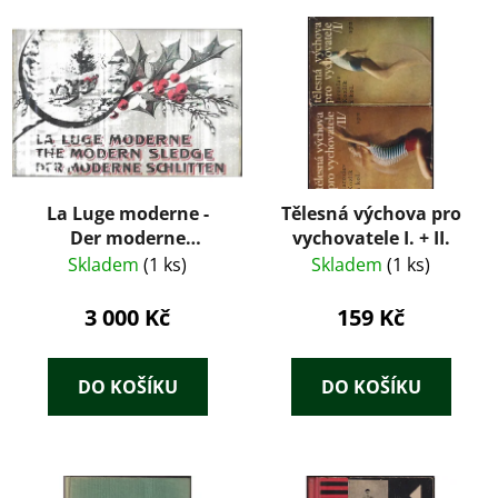
La Luge moderne -
Tělesná výchova pro
Der moderne
vychovatele I. + II.
Schlitten - The
Skladem
(1 ks)
Skladem
(1 ks)
modern Sledge -
BACHMANN FRÉRES
3 000 Kč
159 Kč
DO KOŠÍKU
DO KOŠÍKU