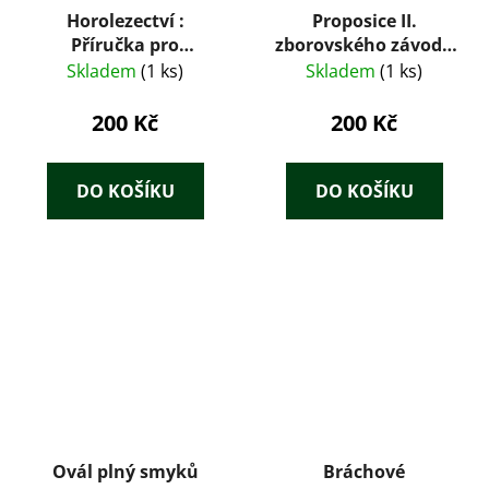
Horolezectví :
Proposice II.
Příručka pro
zborovského závodu
horolezce -
v branné zdatnosti ve
Skladem
(1 ks)
Skladem
(1 ks)
začátečníky
dnech 30. června , 1. a
2. července 1938 v
200 Kč
200 Kč
Brně
DO KOŠÍKU
DO KOŠÍKU
Ovál plný smyků
Bráchové