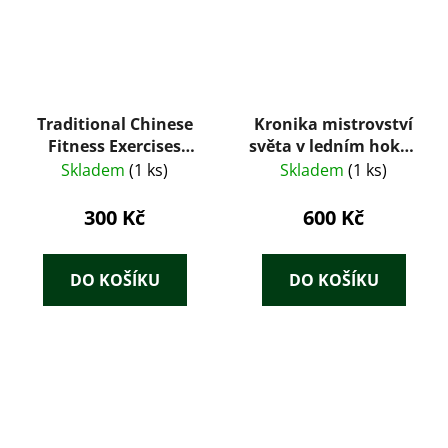
Traditional Chinese
Kronika mistrovství
Fitness Exercises
světa v ledním hokeji
Including Taijiquan
1920-2005
Skladem
(1 ks)
Skladem
(1 ks)
and Quigong
300 Kč
600 Kč
DO KOŠÍKU
DO KOŠÍKU